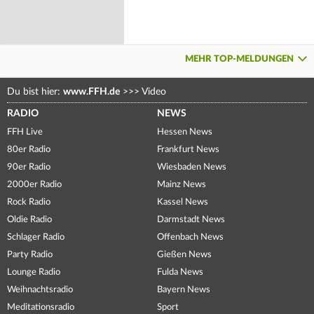
MEHR TOP-MELDUNGEN
Du bist hier:
www.FFH.de
>>>
Video
RADIO
NEWS
FFH Live
Hessen News
80er Radio
Frankfurt News
90er Radio
Wiesbaden News
2000er Radio
Mainz News
Rock Radio
Kassel News
Oldie Radio
Darmstadt News
Schlager Radio
Offenbach News
Party Radio
Gießen News
Lounge Radio
Fulda News
Weihnachtsradio
Bayern News
Meditationsradio
Sport