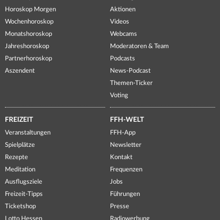
Horoskop Morgen
Aktionen
Wochenhoroskop
Videos
Monatshoroskop
Webcams
Jahreshoroskop
Moderatoren & Team
Partnerhoroskop
Podcasts
Aszendent
News-Podcast
Themen-Ticker
Voting
FREIZEIT
FFH-WELT
Veranstaltungen
FFH-App
Spielplätze
Newsletter
Rezepte
Kontakt
Meditation
Frequenzen
Ausflugsziele
Jobs
Freizeit-Tipps
Führungen
Ticketshop
Presse
Lotto Hessen
Radiowerbung