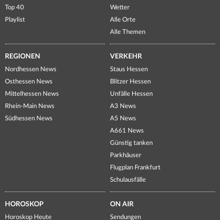
Top 40
Wetter
Playlist
Alle Orte
Alle Themen
REGIONEN
VERKEHR
Nordhessen News
Staus Hessen
Osthessen News
Blitzer Hessen
Mittelhessen News
Unfälle Hessen
Rhein-Main News
A3 News
Südhessen News
A5 News
A661 News
Günstig tanken
Parkhäuser
Flugplan Frankfurt
Schulausfälle
HOROSKOP
ON AIR
Horoskop Heute
Sendungen