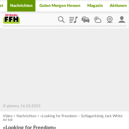
et
Nachrichten
Guten Morgen Hessen
Magazin
Aktionen
Playlist
Staupilot
Wetter
Webcam
Mein
© glomex, 16.10.2025
Video
>
Nachrichten
>
«Looking for Freedom» - Schlagerkönig Jack White
ist tot
«Looking for Freedom»