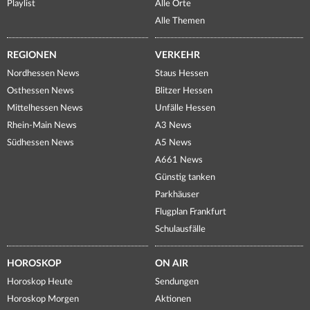
Playlist
Alle Orte
Alle Themen
REGIONEN
VERKEHR
Nordhessen News
Staus Hessen
Osthessen News
Blitzer Hessen
Mittelhessen News
Unfälle Hessen
Rhein-Main News
A3 News
Südhessen News
A5 News
A661 News
Günstig tanken
Parkhäuser
Flugplan Frankfurt
Schulausfälle
HOROSKOP
ON AIR
Horoskop Heute
Sendungen
Horoskop Morgen
Aktionen