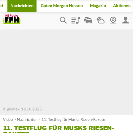
et
Nachrichten
Guten Morgen Hessen
Magazin
Aktionen
Playlist
Staupilot
Wetter
Webcam
Mein
© glomex, 16.10.2025
Video
>
Nachrichten
>
11. Testflug für Musks Riesen-Rakete
11. TESTFLUG FÜR MUSKS RIESEN-