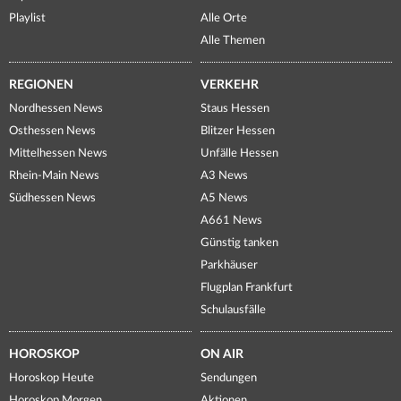
Playlist
Alle Orte
Alle Themen
REGIONEN
VERKEHR
Nordhessen News
Staus Hessen
Osthessen News
Blitzer Hessen
Mittelhessen News
Unfälle Hessen
Rhein-Main News
A3 News
Südhessen News
A5 News
A661 News
Günstig tanken
Parkhäuser
Flugplan Frankfurt
Schulausfälle
HOROSKOP
ON AIR
Horoskop Heute
Sendungen
Horoskop Morgen
Aktionen