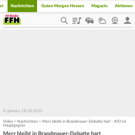
et
Nachrichten
Guten Morgen Hessen
Magazin
Aktionen
Playlist
Staupilot
Wetter
Webcam
Mein
© glomex, 18.10.2025
Video
>
Nachrichten
>
Merz bleibt in Brandmauer-Debatte hart - AfD ist
Hauptgegner
Merz bleibt in Brandmauer-Debatte hart