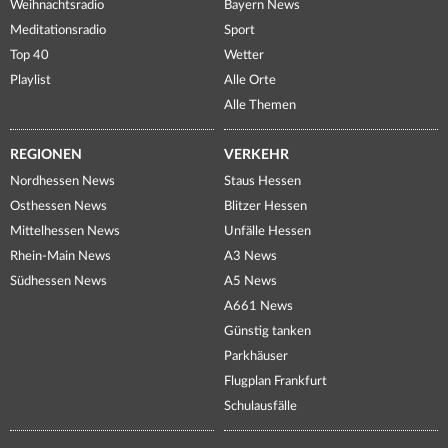
Weihnachtsradio
Bayern News
Meditationsradio
Sport
Top 40
Wetter
Playlist
Alle Orte
Alle Themen
REGIONEN
VERKEHR
Nordhessen News
Staus Hessen
Osthessen News
Blitzer Hessen
Mittelhessen News
Unfälle Hessen
Rhein-Main News
A3 News
Südhessen News
A5 News
A661 News
Günstig tanken
Parkhäuser
Flugplan Frankfurt
Schulausfälle