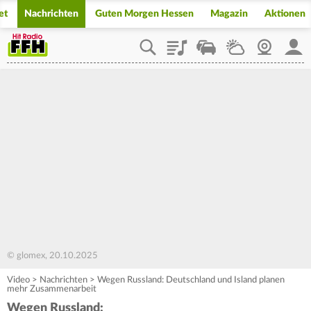
et
Nachrichten
Guten Morgen Hessen
Magazin
Aktionen
Playlist
Staupilot
Wetter
Webcam
Mein
© glomex, 20.10.2025
Video
>
Nachrichten
>
Wegen Russland: Deutschland und Island planen
mehr Zusammenarbeit
Wegen Russland: