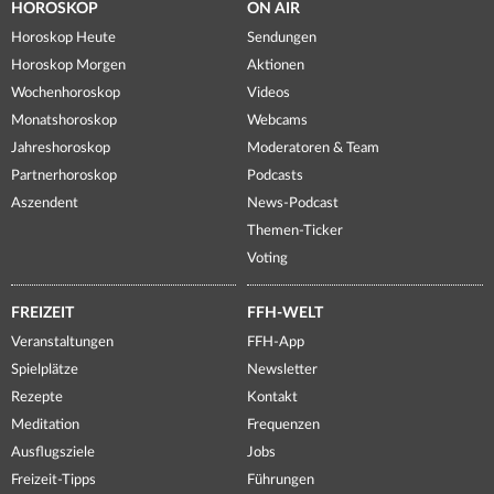
HOROSKOP
ON AIR
Horoskop Heute
Sendungen
Horoskop Morgen
Aktionen
Wochenhoroskop
Videos
Monatshoroskop
Webcams
Jahreshoroskop
Moderatoren & Team
Partnerhoroskop
Podcasts
Aszendent
News-Podcast
Themen-Ticker
Voting
FREIZEIT
FFH-WELT
Veranstaltungen
FFH-App
Spielplätze
Newsletter
Rezepte
Kontakt
Meditation
Frequenzen
Ausflugsziele
Jobs
Freizeit-Tipps
Führungen