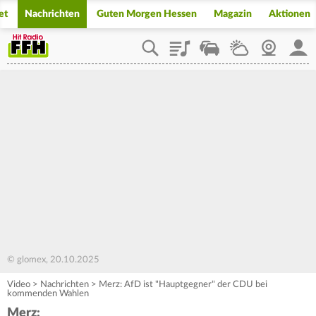
et
Nachrichten
Guten Morgen Hessen
Magazin
Aktionen
Playlist
Staupilot
Wetter
Webcam
Mein
© glomex, 20.10.2025
Video
>
Nachrichten
>
Merz: AfD ist "Hauptgegner" der CDU bei
kommenden Wahlen
Merz: