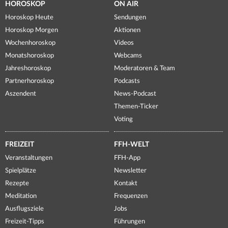
HOROSKOP
ON AIR
Horoskop Heute
Sendungen
Horoskop Morgen
Aktionen
Wochenhoroskop
Videos
Monatshoroskop
Webcams
Jahreshoroskop
Moderatoren & Team
Partnerhoroskop
Podcasts
Aszendent
News-Podcast
Themen-Ticker
Voting
FREIZEIT
FFH-WELT
Veranstaltungen
FFH-App
Spielplätze
Newsletter
Rezepte
Kontakt
Meditation
Frequenzen
Ausflugsziele
Jobs
Freizeit-Tipps
Führungen