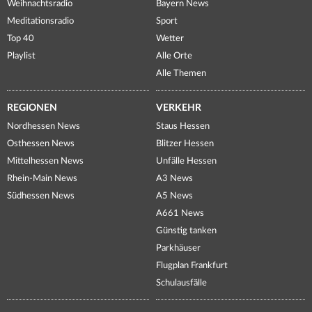
Weihnachtsradio
Bayern News
Meditationsradio
Sport
Top 40
Wetter
Playlist
Alle Orte
Alle Themen
REGIONEN
VERKEHR
Nordhessen News
Staus Hessen
Osthessen News
Blitzer Hessen
Mittelhessen News
Unfälle Hessen
Rhein-Main News
A3 News
Südhessen News
A5 News
A661 News
Günstig tanken
Parkhäuser
Flugplan Frankfurt
Schulausfälle