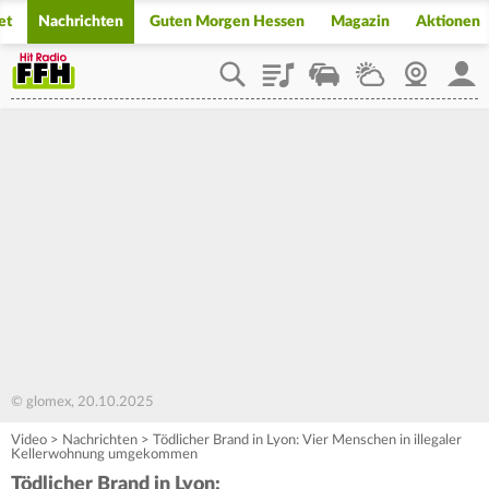
et
Nachrichten
Guten Morgen Hessen
Magazin
Aktionen
Playlist
Staupilot
Wetter
Webcam
Mein
© glomex, 20.10.2025
Video
>
Nachrichten
>
Tödlicher Brand in Lyon: Vier Menschen in illegaler
Kellerwohnung umgekommen
Tödlicher Brand in Lyon: