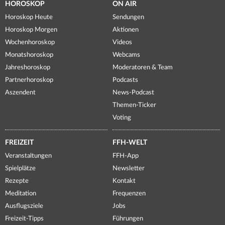
HOROSKOP
ON AIR
Horoskop Heute
Sendungen
Horoskop Morgen
Aktionen
Wochenhoroskop
Videos
Monatshoroskop
Webcams
Jahreshoroskop
Moderatoren & Team
Partnerhoroskop
Podcasts
Aszendent
News-Podcast
Themen-Ticker
Voting
FREIZEIT
FFH-WELT
Veranstaltungen
FFH-App
Spielplätze
Newsletter
Rezepte
Kontakt
Meditation
Frequenzen
Ausflugsziele
Jobs
Freizeit-Tipps
Führungen