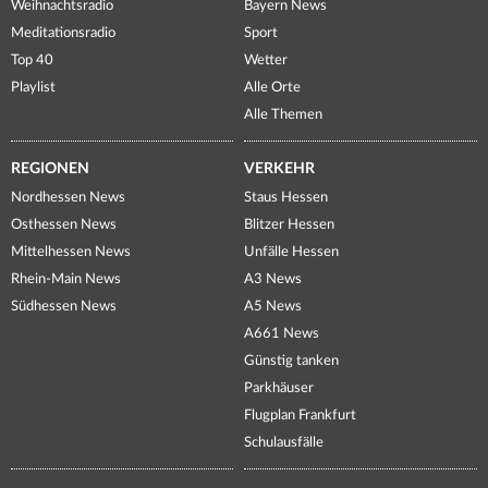
Weihnachtsradio
Bayern News
Meditationsradio
Sport
Top 40
Wetter
Playlist
Alle Orte
Alle Themen
REGIONEN
VERKEHR
Nordhessen News
Staus Hessen
Osthessen News
Blitzer Hessen
Mittelhessen News
Unfälle Hessen
Rhein-Main News
A3 News
Südhessen News
A5 News
A661 News
Günstig tanken
Parkhäuser
Flugplan Frankfurt
Schulausfälle