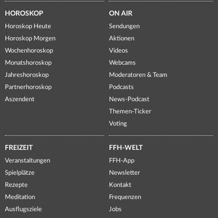
HOROSKOP
ON AIR
Horoskop Heute
Sendungen
Horoskop Morgen
Aktionen
Wochenhoroskop
Videos
Monatshoroskop
Webcams
Jahreshoroskop
Moderatoren & Team
Partnerhoroskop
Podcasts
Aszendent
News-Podcast
Themen-Ticker
Voting
FREIZEIT
FFH-WELT
Veranstaltungen
FFH-App
Spielplätze
Newsletter
Rezepte
Kontakt
Meditation
Frequenzen
Ausflugsziele
Jobs