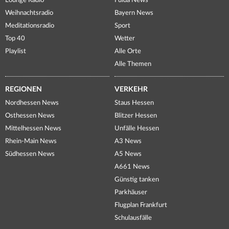
Lounge Radio
Fulda News
Weihnachtsradio
Bayern News
Meditationsradio
Sport
Top 40
Wetter
Playlist
Alle Orte
Alle Themen
REGIONEN
VERKEHR
Nordhessen News
Staus Hessen
Osthessen News
Blitzer Hessen
Mittelhessen News
Unfälle Hessen
Rhein-Main News
A3 News
Südhessen News
A5 News
A661 News
Günstig tanken
Parkhäuser
Flugplan Frankfurt
Schulausfälle