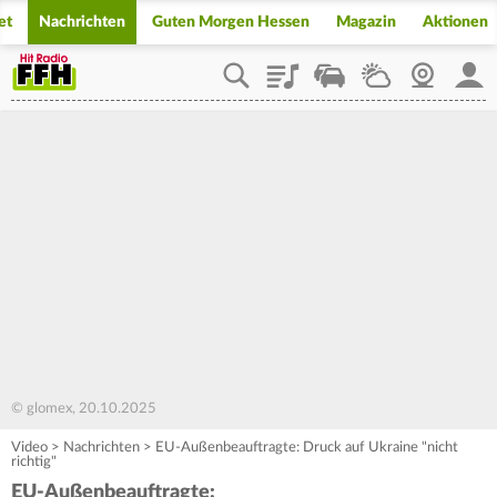
et
Nachrichten
Guten Morgen Hessen
Magazin
Aktionen
Playlist
Staupilot
Wetter
Webcam
Mein
© glomex, 20.10.2025
Video
>
Nachrichten
>
EU-Außenbeauftragte: Druck auf Ukraine "nicht
richtig"
EU-Außenbeauftragte: