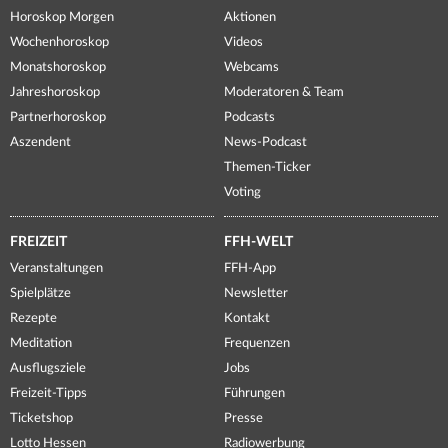
Horoskop Morgen
Aktionen
Wochenhoroskop
Videos
Monatshoroskop
Webcams
Jahreshoroskop
Moderatoren & Team
Partnerhoroskop
Podcasts
Aszendent
News-Podcast
Themen-Ticker
Voting
FREIZEIT
FFH-WELT
Veranstaltungen
FFH-App
Spielplätze
Newsletter
Rezepte
Kontakt
Meditation
Frequenzen
Ausflugsziele
Jobs
Freizeit-Tipps
Führungen
Ticketshop
Presse
Lotto Hessen
Radiowerbung