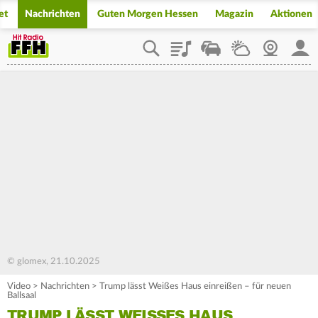
et
Nachrichten
Guten Morgen Hessen
Magazin
Aktionen
Playlist
Staupilot
Wetter
Webcam
Mein
© glomex, 21.10.2025
Video
>
Nachrichten
>
Trump lässt Weißes Haus einreißen – für neuen
Ballsaal
TRUMP LÄSST WEISSES HAUS E