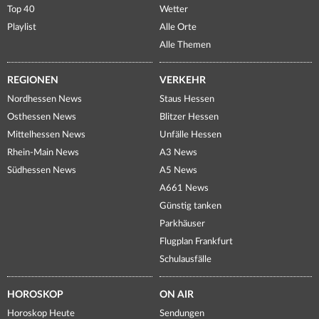
Top 40
Wetter
Playlist
Alle Orte
Alle Themen
REGIONEN
VERKEHR
Nordhessen News
Staus Hessen
Osthessen News
Blitzer Hessen
Mittelhessen News
Unfälle Hessen
Rhein-Main News
A3 News
Südhessen News
A5 News
A661 News
Günstig tanken
Parkhäuser
Flugplan Frankfurt
Schulausfälle
HOROSKOP
ON AIR
Horoskop Heute
Sendungen