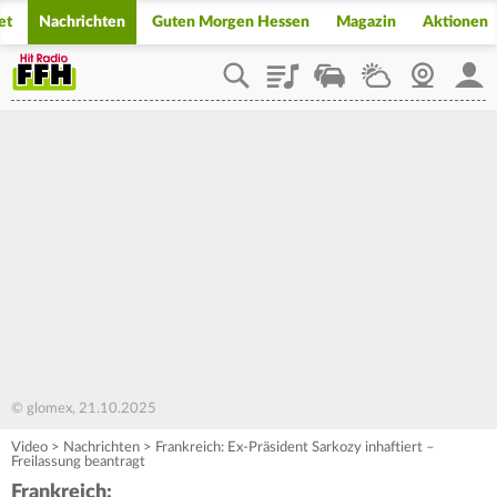
et
Nachrichten
Guten Morgen Hessen
Magazin
Aktionen
Playlist
Staupilot
Wetter
Webcam
Mein
© glomex, 21.10.2025
Video
>
Nachrichten
>
Frankreich: Ex-Präsident Sarkozy inhaftiert –
Freilassung beantragt
Frankreich: