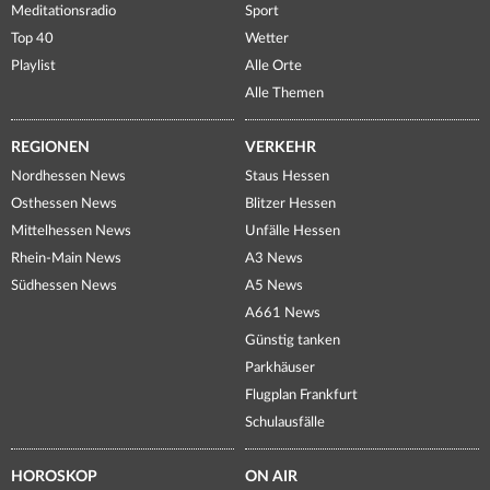
Meditationsradio
Sport
Top 40
Wetter
Playlist
Alle Orte
Alle Themen
REGIONEN
VERKEHR
Nordhessen News
Staus Hessen
Osthessen News
Blitzer Hessen
Mittelhessen News
Unfälle Hessen
Rhein-Main News
A3 News
Südhessen News
A5 News
A661 News
Günstig tanken
Parkhäuser
Flugplan Frankfurt
Schulausfälle
HOROSKOP
ON AIR