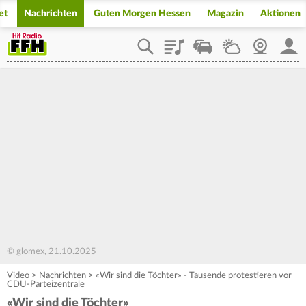
et
Nachrichten
Guten Morgen Hessen
Magazin
Aktionen
Playlist
Staupilot
Wetter
Webcam
Mein
© glomex, 21.10.2025
Video
>
Nachrichten
>
«Wir sind die Töchter» - Tausende protestieren vor
CDU-Parteizentrale
«Wir sind die Töchter»