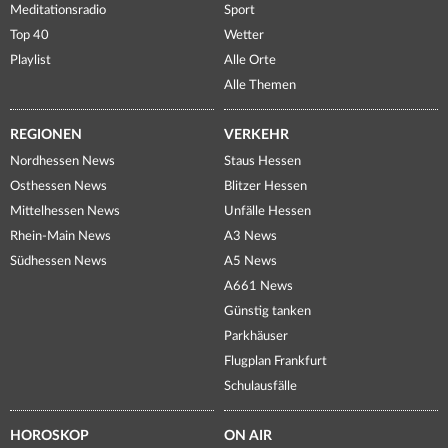
Meditationsradio
Sport
Top 40
Wetter
Playlist
Alle Orte
Alle Themen
REGIONEN
VERKEHR
Nordhessen News
Staus Hessen
Osthessen News
Blitzer Hessen
Mittelhessen News
Unfälle Hessen
Rhein-Main News
A3 News
Südhessen News
A5 News
A661 News
Günstig tanken
Parkhäuser
Flugplan Frankfurt
Schulausfälle
HOROSKOP
ON AIR