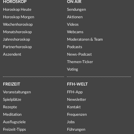
HOROSKOP
ON AIR
Horoskop Heute
Sendungen
Horoskop Morgen
Aktionen
Wochenhoroskop
Videos
Monatshoroskop
Webcams
Jahreshoroskop
Moderatoren & Team
Partnerhoroskop
Podcasts
Aszendent
News-Podcast
Themen-Ticker
Voting
FREIZEIT
FFH-WELT
Veranstaltungen
FFH-App
Spielplätze
Newsletter
Rezepte
Kontakt
Meditation
Frequenzen
Ausflugsziele
Jobs
Freizeit-Tipps
Führungen