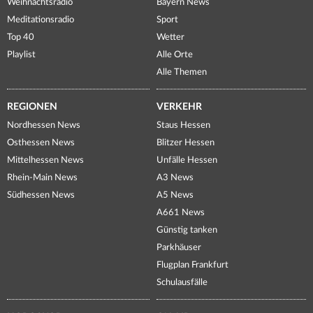
Weihnachtsradio
Bayern News
Meditationsradio
Sport
Top 40
Wetter
Playlist
Alle Orte
Alle Themen
REGIONEN
VERKEHR
Nordhessen News
Staus Hessen
Osthessen News
Blitzer Hessen
Mittelhessen News
Unfälle Hessen
Rhein-Main News
A3 News
Südhessen News
A5 News
A661 News
Günstig tanken
Parkhäuser
Flugplan Frankfurt
Schulausfälle