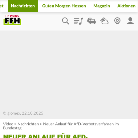
et
Nachrichten
Guten Morgen Hessen
Magazin
Aktionen
Playlist
Staupilot
Wetter
Webcam
Mein
© glomex, 22.10.2025
Video
>
Nachrichten
>
Neuer Anlauf für AfD-Verbotsverfahren im
Bundestag
NEUER ANLAUF FÜR AFD-