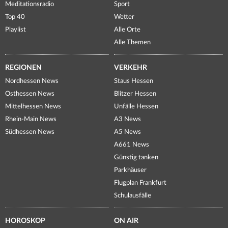
Meditationsradio
Sport
Top 40
Wetter
Playlist
Alle Orte
Alle Themen
REGIONEN
VERKEHR
Nordhessen News
Staus Hessen
Osthessen News
Blitzer Hessen
Mittelhessen News
Unfälle Hessen
Rhein-Main News
A3 News
Südhessen News
A5 News
A661 News
Günstig tanken
Parkhäuser
Flugplan Frankfurt
Schulausfälle
HOROSKOP
ON AIR