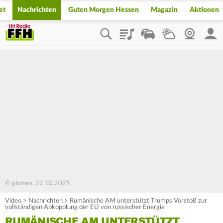
et
Nachrichten
Guten Morgen Hessen
Magazin
Aktionen
Playlist
Staupilot
Wetter
Webcam
Mein
© glomex, 22.10.2025
Video
>
Nachrichten
>
Rumänische AM unterstützt Trumps Vorstoß zur
vollständigen Abkopplung der EU von russischer Energie
RUMÄNISCHE AM UNTERSTÜTZT