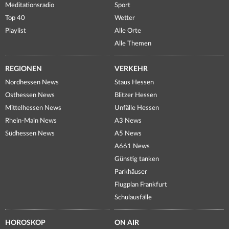
Meditationsradio
Sport
Top 40
Wetter
Playlist
Alle Orte
Alle Themen
REGIONEN
VERKEHR
Nordhessen News
Staus Hessen
Osthessen News
Blitzer Hessen
Mittelhessen News
Unfälle Hessen
Rhein-Main News
A3 News
Südhessen News
A5 News
A661 News
Günstig tanken
Parkhäuser
Flugplan Frankfurt
Schulausfälle
HOROSKOP
ON AIR