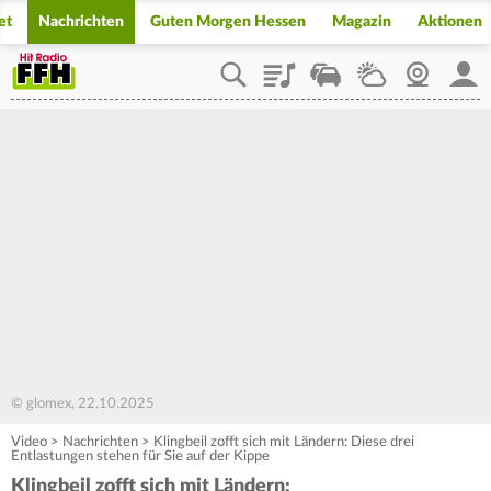
et
Nachrichten
Guten Morgen Hessen
Magazin
Aktionen
Playlist
Staupilot
Wetter
Webcam
Mein
© glomex, 22.10.2025
Video
>
Nachrichten
>
Klingbeil zofft sich mit Ländern: Diese drei
Entlastungen stehen für Sie auf der Kippe
Klingbeil zofft sich mit Ländern: