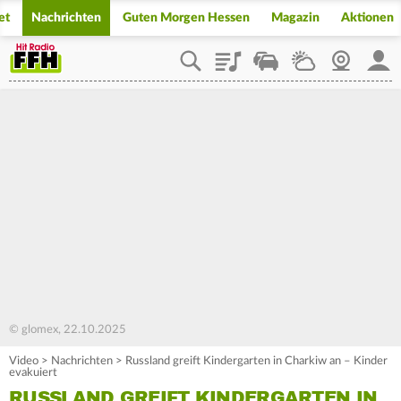
et
Nachrichten
Guten Morgen Hessen
Magazin
Aktionen
Playlist
Staupilot
Wetter
Webcam
Mein
© glomex, 22.10.2025
Video
>
Nachrichten
>
Russland greift Kindergarten in Charkiw an – Kinder
evakuiert
RUSSLAND GREIFT KINDERGARTEN IN