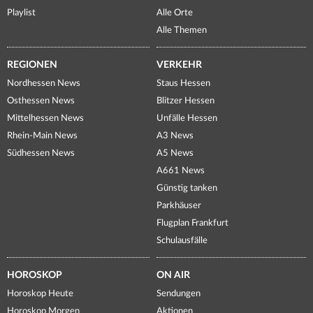
Playlist
Alle Orte
Alle Themen
REGIONEN
VERKEHR
Nordhessen News
Staus Hessen
Osthessen News
Blitzer Hessen
Mittelhessen News
Unfälle Hessen
Rhein-Main News
A3 News
Südhessen News
A5 News
A661 News
Günstig tanken
Parkhäuser
Flugplan Frankfurt
Schulausfälle
HOROSKOP
ON AIR
Horoskop Heute
Sendungen
Horoskop Morgen
Aktionen