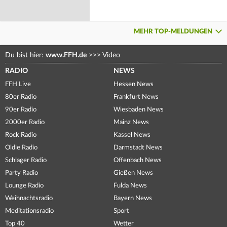
MEHR TOP-MELDUNGEN
Du bist hier:
www.FFH.de
>>>
Video
RADIO
NEWS
FFH Live
Hessen News
80er Radio
Frankfurt News
90er Radio
Wiesbaden News
2000er Radio
Mainz News
Rock Radio
Kassel News
Oldie Radio
Darmstadt News
Schlager Radio
Offenbach News
Party Radio
Gießen News
Lounge Radio
Fulda News
Weihnachtsradio
Bayern News
Meditationsradio
Sport
Top 40
Wetter