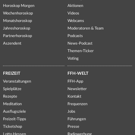
Horoskop Morgen
Aktionen
Wochenhoroskop
Videos
Monatshoroskop
Webcams
Jahreshoroskop
Moderatoren & Team
Partnerhoroskop
Podcasts
Aszendent
News-Podcast
Themen-Ticker
Voting
FREIZEIT
FFH-WELT
Veranstaltungen
FFH-App
Spielplätze
Newsletter
Rezepte
Kontakt
Meditation
Frequenzen
Ausflugsziele
Jobs
Freizeit-Tipps
Führungen
Ticketshop
Presse
Lotto Hessen
Radiowerbung