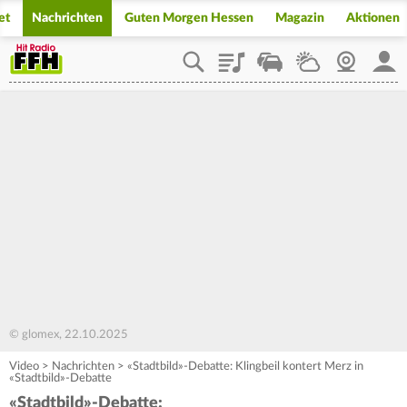
et
Nachrichten
Guten Morgen Hessen
Magazin
Aktionen
Playlist
Staupilot
Wetter
Webcam
Mein
© glomex, 22.10.2025
Video
>
Nachrichten
>
«Stadtbild»-Debatte: Klingbeil kontert Merz in
«Stadtbild»-Debatte
«Stadtbild»-Debatte: