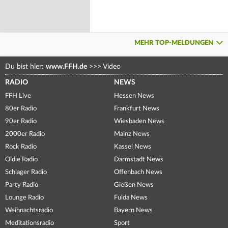
MEHR TOP-MELDUNGEN
Du bist hier:
www.FFH.de
>>>
Video
RADIO
NEWS
FFH Live
Hessen News
80er Radio
Frankfurt News
90er Radio
Wiesbaden News
2000er Radio
Mainz News
Rock Radio
Kassel News
Oldie Radio
Darmstadt News
Schlager Radio
Offenbach News
Party Radio
Gießen News
Lounge Radio
Fulda News
Weihnachtsradio
Bayern News
Meditationsradio
Sport