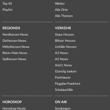
Top 40
Wetter
Playlist
Alle Orte
Alle Themen
REGIONEN
VERKEHR
Nordhessen News
Staus Hessen
Osthessen News
Blitzer Hessen
Mittelhessen News
Unfälle Hessen
Rhein-Main News
A3 News
Südhessen News
A5 News
A661 News
Günstig tanken
Parkhäuser
Flugplan Frankfurt
Schulausfälle
HOROSKOP
ON AIR
Horoskop Heute
Sendungen