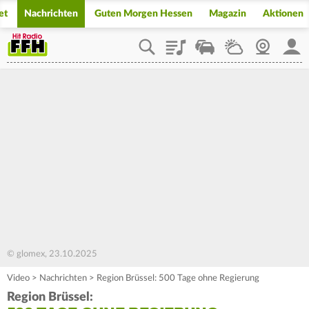
et
Nachrichten
Guten Morgen Hessen
Magazin
Aktionen
Playlist
Staupilot
Wetter
Webcam
Mein
© glomex, 23.10.2025
Video
>
Nachrichten
>
Region Brüssel: 500 Tage ohne Regierung
Region Brüssel: