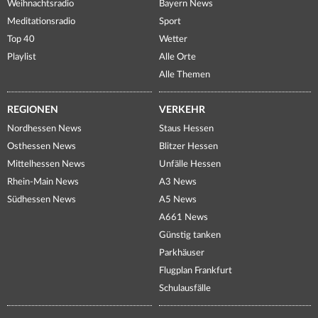
Weihnachtsradio
Bayern News
Meditationsradio
Sport
Top 40
Wetter
Playlist
Alle Orte
Alle Themen
REGIONEN
VERKEHR
Nordhessen News
Staus Hessen
Osthessen News
Blitzer Hessen
Mittelhessen News
Unfälle Hessen
Rhein-Main News
A3 News
Südhessen News
A5 News
A661 News
Günstig tanken
Parkhäuser
Flugplan Frankfurt
Schulausfälle