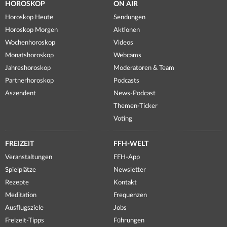
HOROSKOP
ON AIR
Horoskop Heute
Sendungen
Horoskop Morgen
Aktionen
Wochenhoroskop
Videos
Monatshoroskop
Webcams
Jahreshoroskop
Moderatoren & Team
Partnerhoroskop
Podcasts
Aszendent
News-Podcast
Themen-Ticker
Voting
FREIZEIT
FFH-WELT
Veranstaltungen
FFH-App
Spielplätze
Newsletter
Rezepte
Kontakt
Meditation
Frequenzen
Ausflugsziele
Jobs
Freizeit-Tipps
Führungen