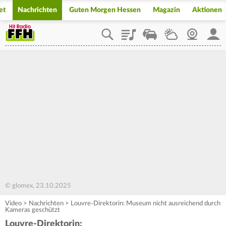
et
Nachrichten
Guten Morgen Hessen
Magazin
Aktionen
Playlist
Staupilot
Wetter
Webcam
Mein
© glomex, 23.10.2025
Video
>
Nachrichten
>
Louvre-Direktorin: Museum nicht ausreichend durch
Kameras geschützt
Louvre-Direktorin: