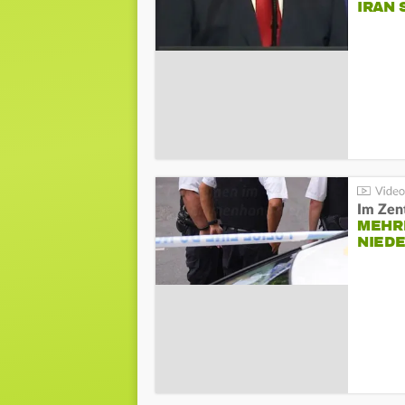
IRAN 
Im Zen
MEHR
NIED