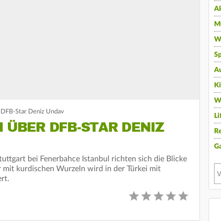
A
Mu
Wi
Sp
A
K
W
r DFB-Star Deniz Undav
Li
N ÜBER DFB-STAR DENIZ
Re
G
ttgart bei Fenerbahce Istanbul richten sich die Blicke
mit kurdischen Wurzeln wird in der Türkei mit
rt.