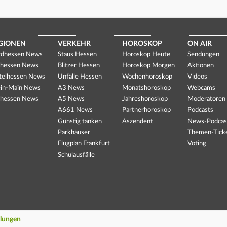
GIONEN
VERKEHR
HOROSKOP
ON AIR
dhessen News
Staus Hessen
Horoskop Heute
Sendungen
hessen News
Blitzer Hessen
Horoskop Morgen
Aktionen
telhessen News
Unfälle Hessen
Wochenhoroskop
Videos
in-Main News
A3 News
Monatshoroskop
Webcams
hessen News
A5 News
Jahreshoroskop
Moderatoren
A661 News
Partnerhoroskop
Podcasts
Günstig tanken
Aszendent
News-Podcas
Parkhäuser
Themen-Tick
Flugplan Frankfurt
Voting
Schulausfälle
llungen