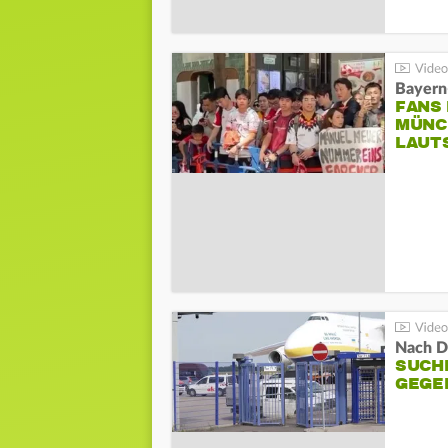
Bayern
FANS
MÜNC
LAUT
Nach D
SUCH
GEGE