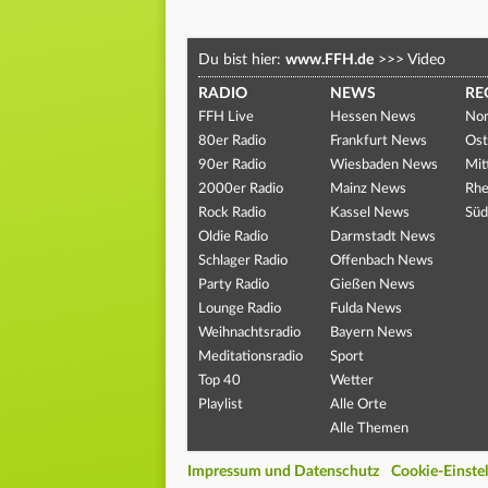
Du bist hier:
www.FFH.de
>>>
Video
RADIO
NEWS
RE
FFH Live
Hessen News
Nor
80er Radio
Frankfurt News
Ost
90er Radio
Wiesbaden News
Mit
2000er Radio
Mainz News
Rhe
Rock Radio
Kassel News
Süd
Oldie Radio
Darmstadt News
Schlager Radio
Offenbach News
Party Radio
Gießen News
Lounge Radio
Fulda News
Weihnachtsradio
Bayern News
Meditationsradio
Sport
Top 40
Wetter
Playlist
Alle Orte
Alle Themen
Impressum und Datenschutz
Cookie-Einste