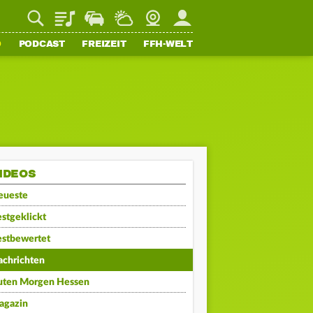
Playlist
Staupilot
Wetter
Webcam
Mein FFH
O
PODCAST
FREIZEIT
FFH-WELT
IDEOS
eueste
stgeklickt
estbewertet
achrichten
uten Morgen Hessen
agazin