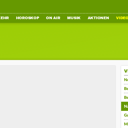
KEHR
HOROSKOP
ON AIR
MUSIK
AKTIONEN
VIDE
V
N
Be
B
N
G
M