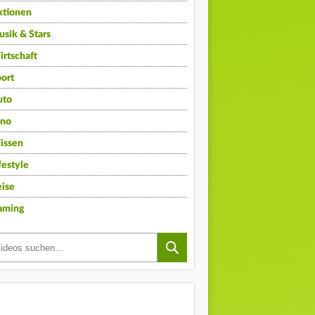
ktionen
sik & Stars
rtschaft
ort
uto
ino
issen
festyle
ise
aming