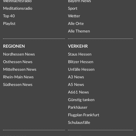
Weihnachtsradio
Bayern News
Meditationsradio
Sport
Top 40
Wetter
Playlist
Alle Orte
Alle Themen
REGIONEN
VERKEHR
Nordhessen News
Staus Hessen
Osthessen News
Blitzer Hessen
Mittelhessen News
Unfälle Hessen
Rhein-Main News
A3 News
Südhessen News
A5 News
A661 News
Günstig tanken
Parkhäuser
Flugplan Frankfurt
Schulausfälle