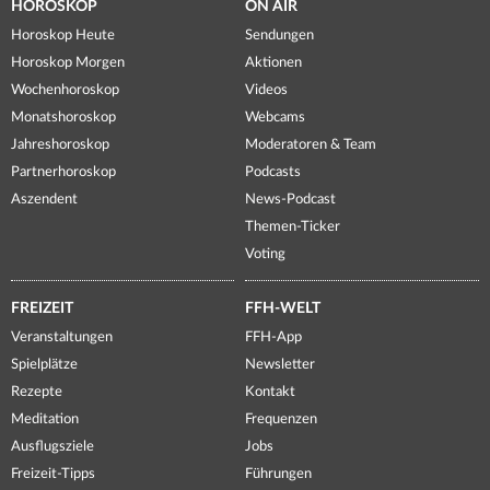
HOROSKOP
ON AIR
Horoskop Heute
Sendungen
Horoskop Morgen
Aktionen
Wochenhoroskop
Videos
Monatshoroskop
Webcams
Jahreshoroskop
Moderatoren & Team
Partnerhoroskop
Podcasts
Aszendent
News-Podcast
Themen-Ticker
Voting
FREIZEIT
FFH-WELT
Veranstaltungen
FFH-App
Spielplätze
Newsletter
Rezepte
Kontakt
Meditation
Frequenzen
Ausflugsziele
Jobs
Freizeit-Tipps
Führungen