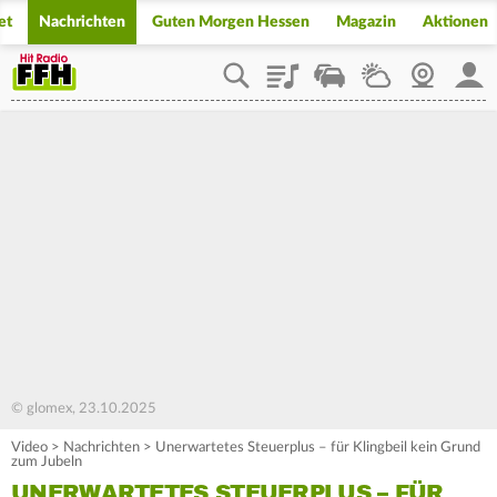
et
Nachrichten
Guten Morgen Hessen
Magazin
Aktionen
Playlist
Staupilot
Wetter
Webcam
Mein
© glomex, 23.10.2025
Video
>
Nachrichten
>
Unerwartetes Steuerplus – für Klingbeil kein Grund
zum Jubeln
UNERWARTETES STEUERPLUS – FÜR