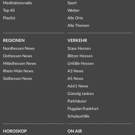
Meditationsradio
Sport
Top 40
Wetter
Playlist
Alle Orte
Alle Themen
REGIONEN
VERKEHR
Nordhessen News
Staus Hessen
Osthessen News
Blitzer Hessen
Mittelhessen News
Unfälle Hessen
Rhein-Main News
A3 News
Südhessen News
A5 News
A661 News
Günstig tanken
Parkhäuser
Flugplan Frankfurt
Schulausfälle
HOROSKOP
ON AIR