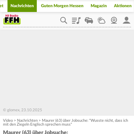
et
Nachrichten
Guten Morgen Hessen
Magazin
Aktionen
Playlist
Staupilot
Wetter
Webcam
Mein
© glomex, 23.10.2025
Video
>
Nachrichten
>
Maurer (63) über Jobsuche: "Wusste nicht, dass ich
mit den Ziegeln Englisch sprechen muss"
Maurer (63) über Jobsuche: