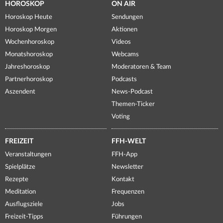
HOROSKOP
ON AIR
Horoskop Heute
Sendungen
Horoskop Morgen
Aktionen
Wochenhoroskop
Videos
Monatshoroskop
Webcams
Jahreshoroskop
Moderatoren & Team
Partnerhoroskop
Podcasts
Aszendent
News-Podcast
Themen-Ticker
Voting
FREIZEIT
FFH-WELT
Veranstaltungen
FFH-App
Spielplätze
Newsletter
Rezepte
Kontakt
Meditation
Frequenzen
Ausflugsziele
Jobs
Freizeit-Tipps
Führungen