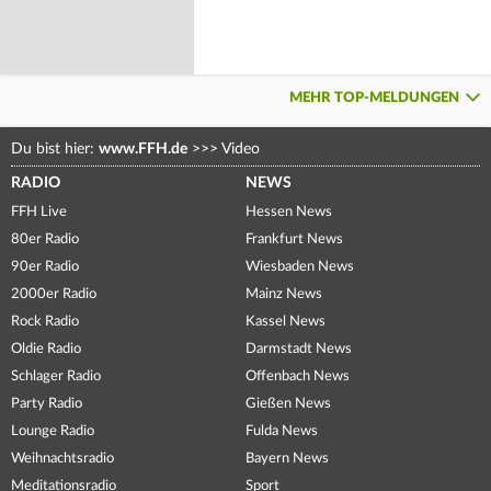
MEHR TOP-MELDUNGEN
Du bist hier:
www.FFH.de
>>>
Video
RADIO
NEWS
FFH Live
Hessen News
80er Radio
Frankfurt News
90er Radio
Wiesbaden News
2000er Radio
Mainz News
Rock Radio
Kassel News
Oldie Radio
Darmstadt News
Schlager Radio
Offenbach News
Party Radio
Gießen News
Lounge Radio
Fulda News
Weihnachtsradio
Bayern News
Meditationsradio
Sport