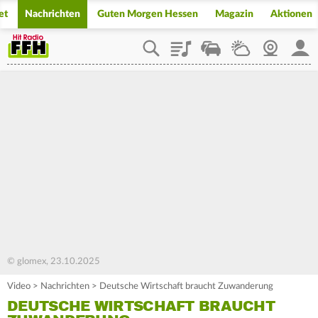
et
Nachrichten
Guten Morgen Hessen
Magazin
Aktionen
Playlist
Staupilot
Wetter
Webcam
Mein
© glomex, 23.10.2025
Video
>
Nachrichten
>
Deutsche Wirtschaft braucht Zuwanderung
DEUTSCHE WIRTSCHAFT BRAUCHT