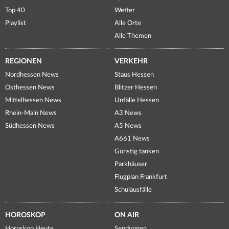
Top 40
Wetter
Playlist
Alle Orte
Alle Themen
REGIONEN
VERKEHR
Nordhessen News
Staus Hessen
Osthessen News
Blitzer Hessen
Mittelhessen News
Unfälle Hessen
Rhein-Main News
A3 News
Südhessen News
A5 News
A661 News
Günstig tanken
Parkhäuser
Flugplan Frankfurt
Schulausfälle
HOROSKOP
ON AIR
Horoskop Heute
Sendungen