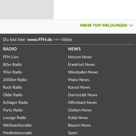
MEHR TOP-MELDUNGEN
Du bist hier:
www.FFH.de
>>>
Video
RADIO
NEWS
FFH Live
Hessen News
80er Radio
Frankfurt News
90er Radio
Wiesbaden News
2000er Radio
Mainz News
Rock Radio
Kassel News
Oldie Radio
Darmstadt News
Schlager Radio
Offenbach News
Party Radio
Gießen News
Lounge Radio
Fulda News
Weihnachtsradio
Bayern News
Meditationsradio
Sport