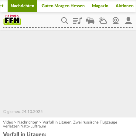
et
Nachrichten
Guten Morgen Hessen
Magazin
Aktionen
Playlist
Staupilot
Wetter
Webcam
Mein
© glomex, 24.10.2025
Video
>
Nachrichten
>
Vorfall in Litauen: Zwei russische Flugzeuge
verletzen Nato-Luftraum
Vorfall in Litauen: