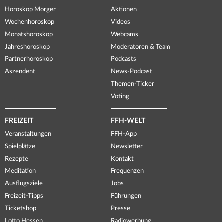
Horoskop Morgen
Aktionen
Wochenhoroskop
Videos
Monatshoroskop
Webcams
Jahreshoroskop
Moderatoren & Team
Partnerhoroskop
Podcasts
Aszendent
News-Podcast
Themen-Ticker
Voting
FREIZEIT
FFH-WELT
Veranstaltungen
FFH-App
Spielplätze
Newsletter
Rezepte
Kontakt
Meditation
Frequenzen
Ausflugsziele
Jobs
Freizeit-Tipps
Führungen
Ticketshop
Presse
Lotto Hessen
Radiowerbung