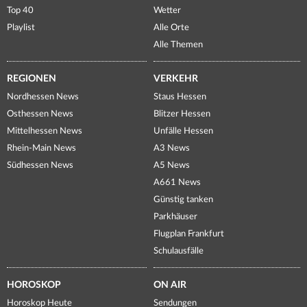
Top 40
Wetter
Playlist
Alle Orte
Alle Themen
REGIONEN
VERKEHR
Nordhessen News
Staus Hessen
Osthessen News
Blitzer Hessen
Mittelhessen News
Unfälle Hessen
Rhein-Main News
A3 News
Südhessen News
A5 News
A661 News
Günstig tanken
Parkhäuser
Flugplan Frankfurt
Schulausfälle
HOROSKOP
ON AIR
Horoskop Heute
Sendungen