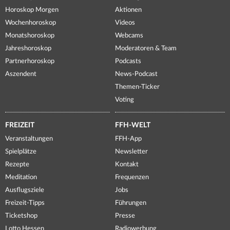
Horoskop Morgen
Aktionen
Wochenhoroskop
Videos
Monatshoroskop
Webcams
Jahreshoroskop
Moderatoren & Team
Partnerhoroskop
Podcasts
Aszendent
News-Podcast
Themen-Ticker
Voting
FREIZEIT
FFH-WELT
Veranstaltungen
FFH-App
Spielplätze
Newsletter
Rezepte
Kontakt
Meditation
Frequenzen
Ausflugsziele
Jobs
Freizeit-Tipps
Führungen
Ticketshop
Presse
Lotto Hessen
Radiowerbung