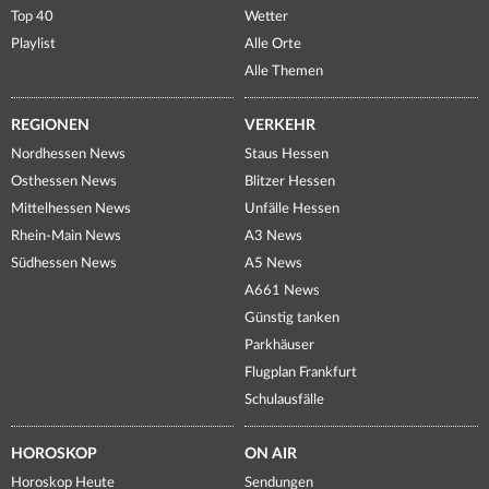
Top 40
Wetter
Playlist
Alle Orte
Alle Themen
REGIONEN
VERKEHR
Nordhessen News
Staus Hessen
Osthessen News
Blitzer Hessen
Mittelhessen News
Unfälle Hessen
Rhein-Main News
A3 News
Südhessen News
A5 News
A661 News
Günstig tanken
Parkhäuser
Flugplan Frankfurt
Schulausfälle
HOROSKOP
ON AIR
Horoskop Heute
Sendungen