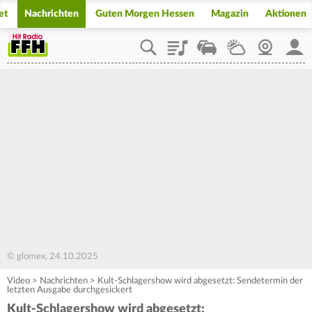
et
Nachrichten
Guten Morgen Hessen
Magazin
Aktionen
Playlist
Staupilot
Wetter
Webcam
Mein
© glomex, 24.10.2025
Video
>
Nachrichten
>
Kult-Schlagershow wird abgesetzt: Sendetermin der
letzten Ausgabe durchgesickert
Kult-Schlagershow wird abgesetzt: