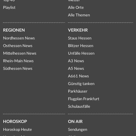
Top 40
Wetter
Playlist
Alle Orte
Alle Themen
REGIONEN
VERKEHR
Nordhessen News
Staus Hessen
Osthessen News
Blitzer Hessen
Mittelhessen News
Unfälle Hessen
Rhein-Main News
A3 News
Südhessen News
A5 News
A661 News
Günstig tanken
Parkhäuser
Flugplan Frankfurt
Schulausfälle
HOROSKOP
ON AIR
Horoskop Heute
Sendungen