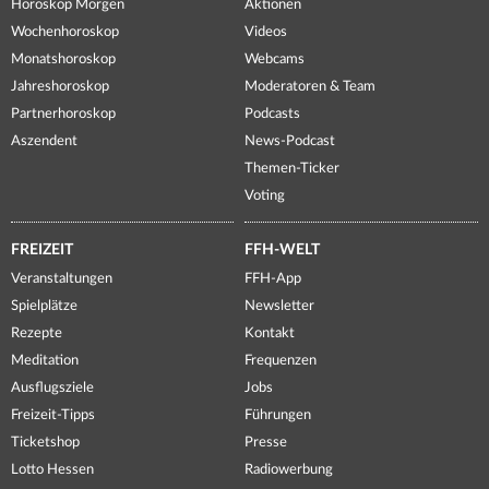
Horoskop Morgen
Aktionen
Wochenhoroskop
Videos
Monatshoroskop
Webcams
Jahreshoroskop
Moderatoren & Team
Partnerhoroskop
Podcasts
Aszendent
News-Podcast
Themen-Ticker
Voting
FREIZEIT
FFH-WELT
Veranstaltungen
FFH-App
Spielplätze
Newsletter
Rezepte
Kontakt
Meditation
Frequenzen
Ausflugsziele
Jobs
Freizeit-Tipps
Führungen
Ticketshop
Presse
Lotto Hessen
Radiowerbung