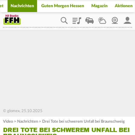
et
Nachrichten
Guten Morgen Hessen
Magazin
Aktionen
Playlist
Staupilot
Wetter
Webcam
Mein
© glomex, 25.10.2025
Video
>
Nachrichten
>
Drei Tote bei schwerem Unfall bei Braunschweig
DREI TOTE BEI SCHWEREM UNFALL BEI