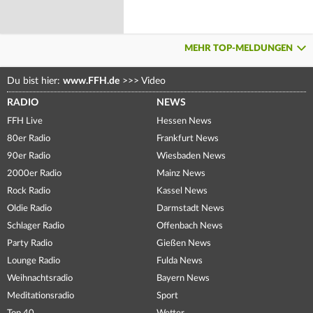
MEHR TOP-MELDUNGEN
Du bist hier:
www.FFH.de
>>>
Video
RADIO
NEWS
FFH Live
Hessen News
80er Radio
Frankfurt News
90er Radio
Wiesbaden News
2000er Radio
Mainz News
Rock Radio
Kassel News
Oldie Radio
Darmstadt News
Schlager Radio
Offenbach News
Party Radio
Gießen News
Lounge Radio
Fulda News
Weihnachtsradio
Bayern News
Meditationsradio
Sport