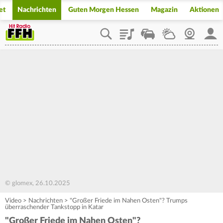
et
Nachrichten
Guten Morgen Hessen
Magazin
Aktionen
Playlist
Staupilot
Wetter
Webcam
Mein
© glomex, 26.10.2025
Video
>
Nachrichten
>
"Großer Friede im Nahen Osten"? Trumps
überraschender Tankstopp in Katar
"Großer Friede im Nahen Osten"?