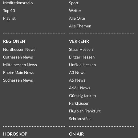
Meditationsradio
Sport
Top 40
Wetter
Playlist
Alle Orte
Alle Themen
REGIONEN
VERKEHR
Nordhessen News
Staus Hessen
Osthessen News
Blitzer Hessen
Mittelhessen News
Unfälle Hessen
Rhein-Main News
A3 News
Südhessen News
A5 News
A661 News
Günstig tanken
Parkhäuser
Flugplan Frankfurt
Schulausfälle
HOROSKOP
ON AIR