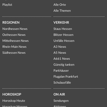
Playlist
Alle Orte
Alle Themen
REGIONEN
VERKEHR
Nordhessen News
Staus Hessen
Osthessen News
Blitzer Hessen
Mittelhessen News
Unfälle Hessen
Rhein-Main News
A3 News
Südhessen News
A5 News
A661 News
Günstig tanken
Parkhäuser
Flugplan Frankfurt
Schulausfälle
HOROSKOP
ON AIR
Horoskop Heute
Sendungen
Horoskop Morgen
Aktionen