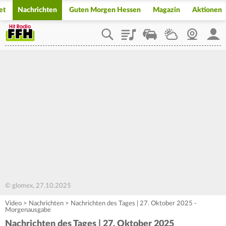
et
Nachrichten
Guten Morgen Hessen
Magazin
Aktionen
Playlist
Staupilot
Wetter
Webcam
Mein
© glomex, 27.10.2025
Video
>
Nachrichten
>
Nachrichten des Tages | 27. Oktober 2025 -
Morgenausgabe
Nachrichten des Tages | 27. Oktober 2025