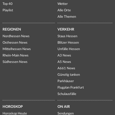
Top 40
Wetter
Playlist
Alle Orte
Alle Themen
REGIONEN
VERKEHR
Nordhessen News
Staus Hessen
Osthessen News
Blitzer Hessen
Mittelhessen News
Unfälle Hessen
Rhein-Main News
A3 News
Südhessen News
A5 News
A661 News
Günstig tanken
Parkhäuser
Flugplan Frankfurt
Schulausfälle
HOROSKOP
ON AIR
Horoskop Heute
Sendungen