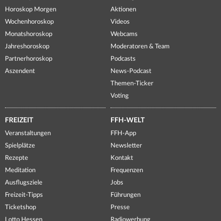
Horoskop Morgen
Aktionen
Wochenhoroskop
Videos
Monatshoroskop
Webcams
Jahreshoroskop
Moderatoren & Team
Partnerhoroskop
Podcasts
Aszendent
News-Podcast
Themen-Ticker
Voting
FREIZEIT
FFH-WELT
Veranstaltungen
FFH-App
Spielplätze
Newsletter
Rezepte
Kontakt
Meditation
Frequenzen
Ausflugsziele
Jobs
Freizeit-Tipps
Führungen
Ticketshop
Presse
Lotto Hessen
Radiowerbung