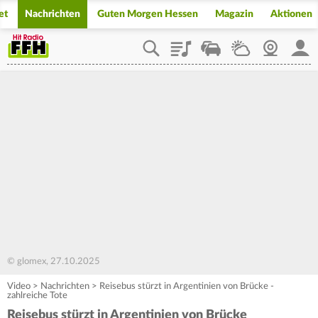
et
Nachrichten
Guten Morgen Hessen
Magazin
Aktionen
Playlist
Staupilot
Wetter
Webcam
Mein
© glomex, 27.10.2025
Video
>
Nachrichten
>
Reisebus stürzt in Argentinien von Brücke -
zahlreiche Tote
Reisebus stürzt in Argentinien von Brücke