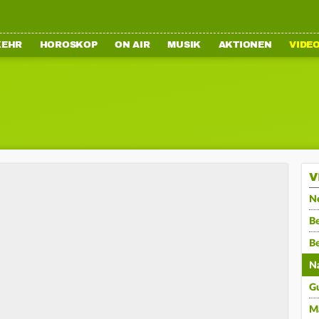
KEHR
HOROSKOP
ON AIR
MUSIK
AKTIONEN
VIDE
V
N
Be
B
N
G
M