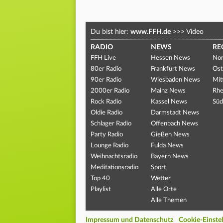
Du bist hier:
www.FFH.de
>>>
Video
RADIO
NEWS
RE
FFH Live
Hessen News
Nor
80er Radio
Frankfurt News
Ost
90er Radio
Wiesbaden News
Mit
2000er Radio
Mainz News
Rhe
Rock Radio
Kassel News
Süd
Oldie Radio
Darmstadt News
Schlager Radio
Offenbach News
Party Radio
Gießen News
Lounge Radio
Fulda News
Weihnachtsradio
Bayern News
Meditationsradio
Sport
Top 40
Wetter
Playlist
Alle Orte
Alle Themen
Impressum und Datenschutz
Cookie-Einste