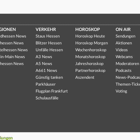
GIONEN
VERKEHR
HOROSKOP
ON AIR
dhessen News
Staus Hessen
Horoskop Heute
Sendungen
hessen News
Blitzer Hessen
Horoskop Morgen
Aktionen
telhessen News
Unfälle Hessen
Wochenhoroskop
Videos
in-Main News
A3 News
Monatshoroskop
Webcams
hessen News
A5 News
Jahreshoroskop
Moderatoren
A661 News
Partnerhoroskop
Podcasts
Günstig tanken
Aszendent
News-Podcas
Parkhäuser
Themen-Tick
Flugplan Frankfurt
Voting
Schulausfälle
llungen