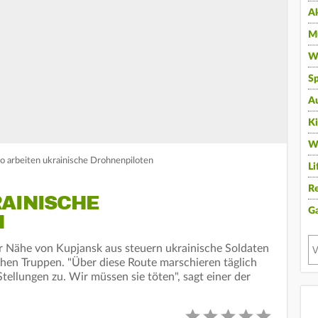
A
Mu
Wi
Sp
A
K
W
So arbeiten ukrainische Drohnenpiloten
Li
Re
RAINISCHE
G
N
Nähe von Kupjansk aus steuern ukrainische Soldaten
hen Truppen. "Über diese Route marschieren täglich
tellungen zu. Wir müssen sie töten", sagt einer der