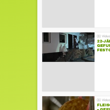
22-JÄ
GEFU
FEST
FLEI
– GEF