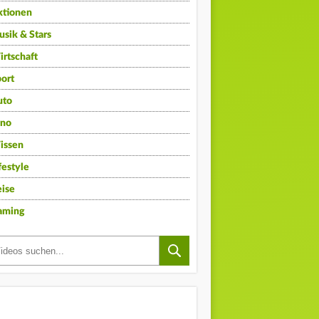
ktionen
sik & Stars
rtschaft
ort
uto
ino
issen
festyle
ise
aming