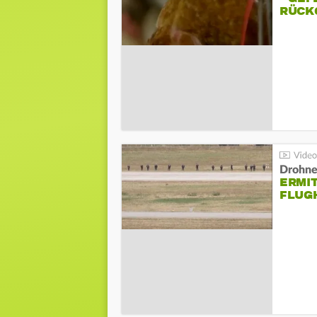
ÜCKG
Drohnen
ERMI
FLUG