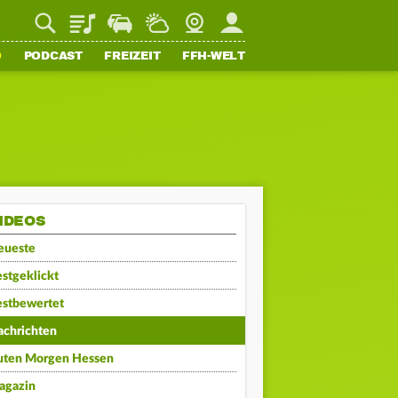
Playlist
Staupilot
Wetter
Webcam
Mein FFH
O
PODCAST
FREIZEIT
FFH-WELT
IDEOS
eueste
stgeklickt
estbewertet
achrichten
uten Morgen Hessen
agazin