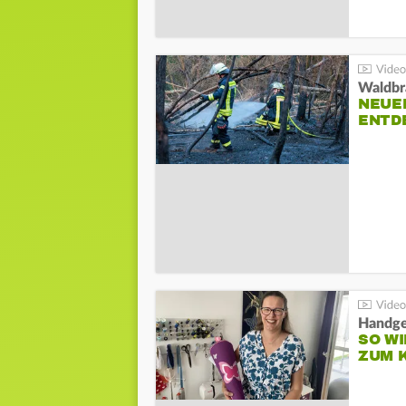
Waldbr
NEUE
ENTD
Handge
SO WI
ZUM 