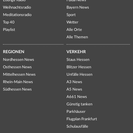
Lounge Radio
Fulda News
Weihnachtsradio
Bayern News
Meditationsradio
Sport
Top 40
Wetter
Playlist
Alle Orte
Alle Themen
REGIONEN
VERKEHR
Nordhessen News
Staus Hessen
Osthessen News
Blitzer Hessen
Mittelhessen News
Unfälle Hessen
Rhein-Main News
A3 News
Südhessen News
A5 News
A661 News
Günstig tanken
Parkhäuser
Flugplan Frankfurt
Schulausfälle