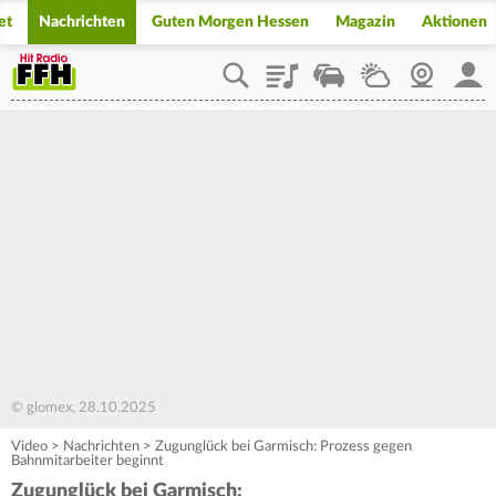
et
Nachrichten
Guten Morgen Hessen
Magazin
Aktionen
Playlist
Staupilot
Wetter
Webcam
Mein
© glomex, 28.10.2025
Video
>
Nachrichten
>
Zugunglück bei Garmisch: Prozess gegen
Bahnmitarbeiter beginnt
Zugunglück bei Garmisch: