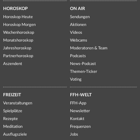
HOROSKOP
ON AIR
Horoskop Heute
Sendungen
Horoskop Morgen
Aktionen
Wochenhoroskop
Videos
Monatshoroskop
Webcams
Jahreshoroskop
Moderatoren & Team
Partnerhoroskop
Podcasts
Aszendent
News-Podcast
Themen-Ticker
Voting
FREIZEIT
FFH-WELT
Veranstaltungen
FFH-App
Spielplätze
Newsletter
Rezepte
Kontakt
Meditation
Frequenzen
Ausflugsziele
Jobs