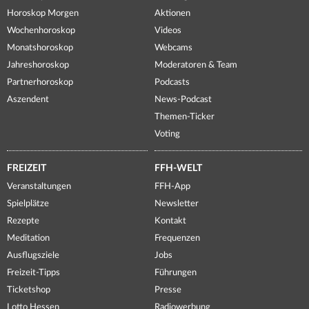
Horoskop Morgen
Aktionen
Wochenhoroskop
Videos
Monatshoroskop
Webcams
Jahreshoroskop
Moderatoren & Team
Partnerhoroskop
Podcasts
Aszendent
News-Podcast
Themen-Ticker
Voting
FREIZEIT
FFH-WELT
Veranstaltungen
FFH-App
Spielplätze
Newsletter
Rezepte
Kontakt
Meditation
Frequenzen
Ausflugsziele
Jobs
Freizeit-Tipps
Führungen
Ticketshop
Presse
Lotto Hessen
Radiowerbung