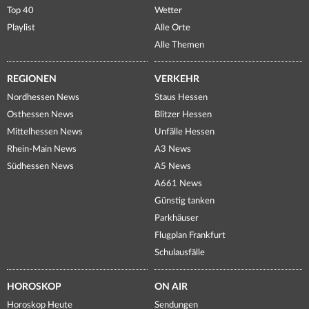
Top 40
Wetter
Playlist
Alle Orte
Alle Themen
REGIONEN
VERKEHR
Nordhessen News
Staus Hessen
Osthessen News
Blitzer Hessen
Mittelhessen News
Unfälle Hessen
Rhein-Main News
A3 News
Südhessen News
A5 News
A661 News
Günstig tanken
Parkhäuser
Flugplan Frankfurt
Schulausfälle
HOROSKOP
ON AIR
Horoskop Heute
Sendungen