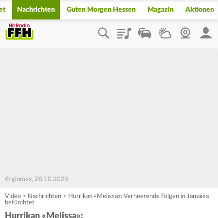
et
Nachrichten
Guten Morgen Hessen
Magazin
Aktionen
Playlist
Staupilot
Wetter
Webcam
Mein
© glomex, 28.10.2025
Video
>
Nachrichten
>
Hurrikan «Melissa»: Verheerende Folgen in Jamaika
befürchtet
Hurrikan «Melissa»: