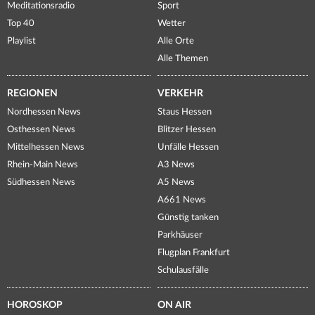
Meditationsradio
Sport
Top 40
Wetter
Playlist
Alle Orte
Alle Themen
REGIONEN
VERKEHR
Nordhessen News
Staus Hessen
Osthessen News
Blitzer Hessen
Mittelhessen News
Unfälle Hessen
Rhein-Main News
A3 News
Südhessen News
A5 News
A661 News
Günstig tanken
Parkhäuser
Flugplan Frankfurt
Schulausfälle
HOROSKOP
ON AIR