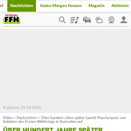
et
Nachrichten
Guten Morgen Hessen
Magazin
Aktionen
Playlist
Staupilot
Wetter
Webcam
Mein
© glomex, 29.10.2025
Video
>
Nachrichten
>
Über hundert Jahre später taucht Flaschenpost von
Soldaten des Ersten Weltkriegs in Australien auf
ÜBER HUNDERT JAHRE SPÄTER