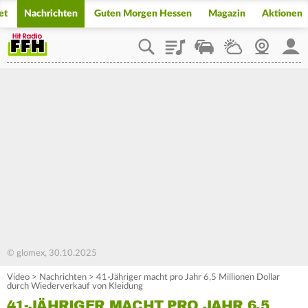
et
Nachrichten
Guten Morgen Hessen
Magazin
Aktionen
Playlist
Staupilot
Wetter
Webcam
Mein
© glomex, 30.10.2025
Video
>
Nachrichten
>
41-Jähriger macht pro Jahr 6,5 Millionen Dollar
durch Wiederverkauf von Kleidung
41-JÄHRIGER MACHT PRO JAHR 6,5