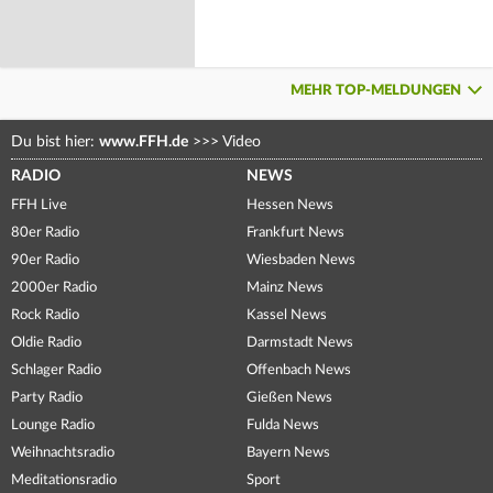
MEHR TOP-MELDUNGEN
Du bist hier:
www.FFH.de
>>>
Video
RADIO
NEWS
FFH Live
Hessen News
80er Radio
Frankfurt News
90er Radio
Wiesbaden News
2000er Radio
Mainz News
Rock Radio
Kassel News
Oldie Radio
Darmstadt News
Schlager Radio
Offenbach News
Party Radio
Gießen News
Lounge Radio
Fulda News
Weihnachtsradio
Bayern News
Meditationsradio
Sport