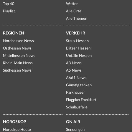
Top 40
Wetter
Playlist
Alle Orte
Alle Themen
REGIONEN
VERKEHR
Nordhessen News
Staus Hessen
Osthessen News
Blitzer Hessen
Mittelhessen News
Unfälle Hessen
Rhein-Main News
A3 News
Südhessen News
A5 News
A661 News
Günstig tanken
Parkhäuser
Flugplan Frankfurt
Schulausfälle
HOROSKOP
ON AIR
Horoskop Heute
Sendungen