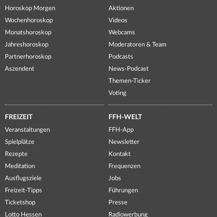
Horoskop Morgen
Aktionen
Wochenhoroskop
Videos
Monatshoroskop
Webcams
Jahreshoroskop
Moderatoren & Team
Partnerhoroskop
Podcasts
Aszendent
News-Podcast
Themen-Ticker
Voting
FREIZEIT
FFH-WELT
Veranstaltungen
FFH-App
Spielplätze
Newsletter
Rezepte
Kontakt
Meditation
Frequenzen
Ausflugsziele
Jobs
Freizeit-Tipps
Führungen
Ticketshop
Presse
Lotto Hessen
Radiowerbung