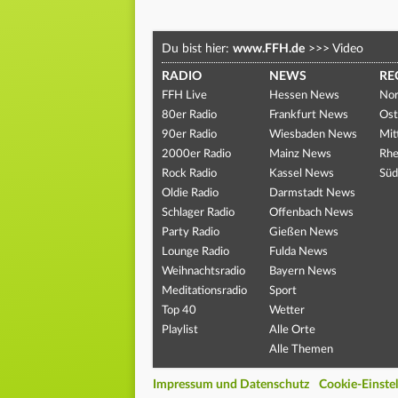
Du bist hier:
www.FFH.de
>>>
Video
RADIO
NEWS
RE
FFH Live
Hessen News
Nor
80er Radio
Frankfurt News
Ost
90er Radio
Wiesbaden News
Mit
2000er Radio
Mainz News
Rhe
Rock Radio
Kassel News
Süd
Oldie Radio
Darmstadt News
Schlager Radio
Offenbach News
Party Radio
Gießen News
Lounge Radio
Fulda News
Weihnachtsradio
Bayern News
Meditationsradio
Sport
Top 40
Wetter
Playlist
Alle Orte
Alle Themen
Impressum und Datenschutz
Cookie-Einste