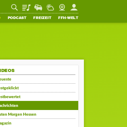
Playlist
Staupilot
Wetter
Webcam
Mein FFH
O
PODCAST
FREIZEIT
FFH-WELT
IDEOS
eueste
stgeklickt
estbewertet
achrichten
uten Morgen Hessen
agazin