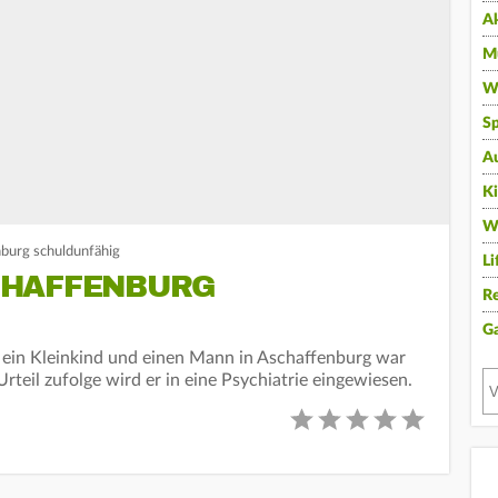
A
Mu
Wi
Sp
A
K
W
burg schuldunfähig
Li
CHAFFENBURG
Re
G
 ein Kleinkind und einen Mann in Aschaffenburg war
teil zufolge wird er in eine Psychiatrie eingewiesen.