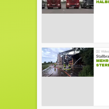
HALB
Stallbr
MEHR 
STER