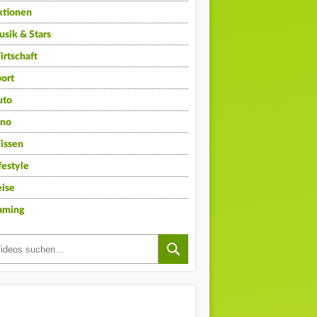
ktionen
sik & Stars
rtschaft
ort
uto
ino
issen
festyle
ise
aming