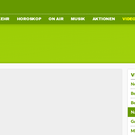
KEHR
HOROSKOP
ON AIR
MUSIK
AKTIONEN
VIDE
V
N
Be
B
N
G
M