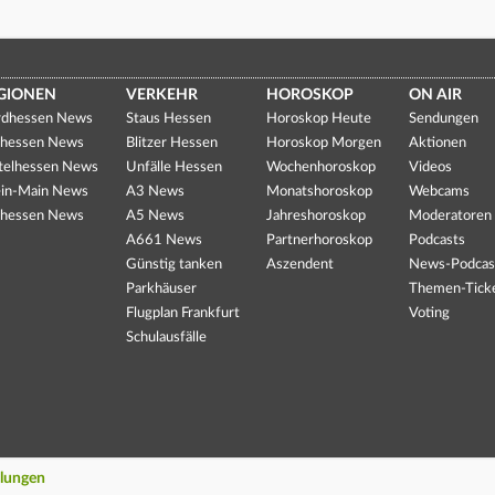
GIONEN
VERKEHR
HOROSKOP
ON AIR
dhessen News
Staus Hessen
Horoskop Heute
Sendungen
hessen News
Blitzer Hessen
Horoskop Morgen
Aktionen
telhessen News
Unfälle Hessen
Wochenhoroskop
Videos
in-Main News
A3 News
Monatshoroskop
Webcams
hessen News
A5 News
Jahreshoroskop
Moderatoren
A661 News
Partnerhoroskop
Podcasts
Günstig tanken
Aszendent
News-Podcas
Parkhäuser
Themen-Tick
Flugplan Frankfurt
Voting
Schulausfälle
llungen