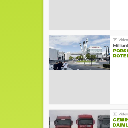
Millia
PORSC
ROTE
GEWI
DAIM