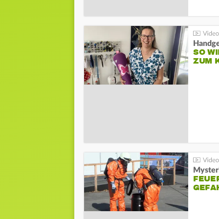
Handge
SO WI
ZUM 
Mysteri
FEUE
GEFA