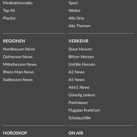
Meditationsradio
Sport
Top 40
Wetter
Playlist
Alle Orte
Alle Themen
REGIONEN
VERKEHR
Nordhessen News
Staus Hessen
Osthessen News
Blitzer Hessen
Mittelhessen News
Unfälle Hessen
Rhein-Main News
A3 News
Südhessen News
A5 News
A661 News
Günstig tanken
Parkhäuser
Flugplan Frankfurt
Schulausfälle
HOROSKOP
ON AIR