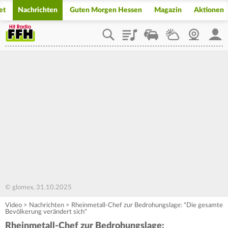
et
Nachrichten
Guten Morgen Hessen
Magazin
Aktionen
Playlist
Staupilot
Wetter
Webcam
Mein
© glomex, 31.10.2025
Video
>
Nachrichten
>
Rheinmetall-Chef zur Bedrohungslage: "Die gesamte
Bevölkerung verändert sich"
Rheinmetall-Chef zur Bedrohungslage: