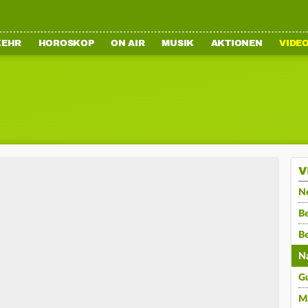
KEHR
HOROSKOP
ON AIR
MUSIK
AKTIONEN
VIDE
V
N
Be
B
N
G
M