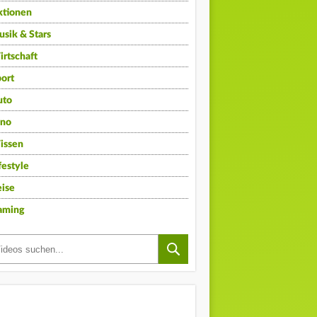
ktionen
sik & Stars
rtschaft
ort
uto
ino
issen
festyle
ise
aming