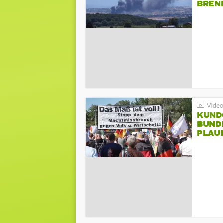
BREN
KUND
BUND
PLAU
GEGE