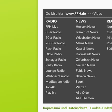
Du bist hier:
www.FFH.de
>>>
Video
RADIO
NEWS
RE
FFH Live
Hessen News
Nor
80er Radio
Frankfurt News
Ost
90er Radio
Wiesbaden News
Mit
2000er Radio
Mainz News
Rhe
Rock Radio
Kassel News
Süd
Oldie Radio
Darmstadt News
Schlager Radio
Offenbach News
Party Radio
Gießen News
Lounge Radio
Fulda News
Weihnachtsradio
Bayern News
Meditationsradio
Sport
Top 40
Wetter
Playlist
Alle Orte
Alle Themen
Impressum und Datenschutz
Cookie-Einste