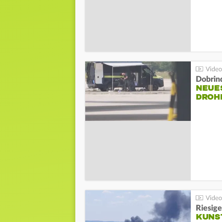
Dobrin
NEUE
DROH
Riesige
KUNS