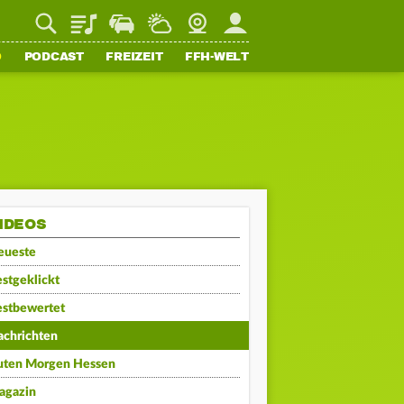
Playlist
Staupilot
Wetter
Webcam
Mein FFH
O
PODCAST
FREIZEIT
FFH-WELT
IDEOS
eueste
stgeklickt
estbewertet
achrichten
uten Morgen Hessen
agazin