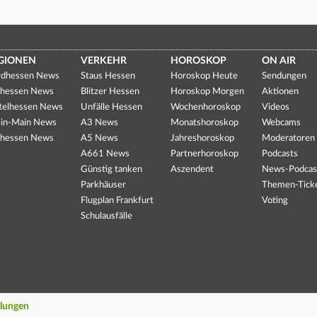
GIONEN
VERKEHR
HOROSKOP
ON AIR
dhessen News
Staus Hessen
Horoskop Heute
Sendungen
hessen News
Blitzer Hessen
Horoskop Morgen
Aktionen
telhessen News
Unfälle Hessen
Wochenhoroskop
Videos
in-Main News
A3 News
Monatshoroskop
Webcams
hessen News
A5 News
Jahreshoroskop
Moderatoren
A661 News
Partnerhoroskop
Podcasts
Günstig tanken
Aszendent
News-Podcas
Parkhäuser
Themen-Tick
Flugplan Frankfurt
Voting
Schulausfälle
llungen