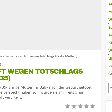
A
Mu
Wi
Sp
A
K
W
e - Sechs Jahre Haft wegen Totschlags für die Mutter (35)
Li
e
Re
FT WEGEN TOTSCHLAGS
G
35)
e 35-jährige Mutter ihr Baby nach der Geburt getötet
e versteckt haben soll, wurde sie am Freitag nun
t verurteilt.