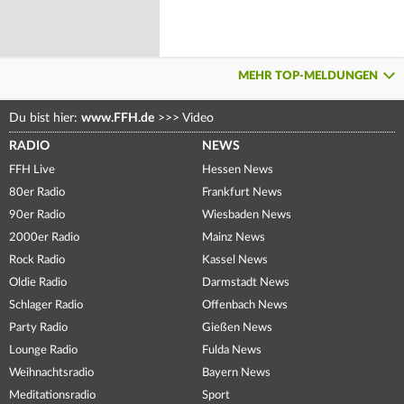
MEHR TOP-MELDUNGEN
Du bist hier:
www.FFH.de
>>>
Video
RADIO
NEWS
FFH Live
Hessen News
80er Radio
Frankfurt News
90er Radio
Wiesbaden News
2000er Radio
Mainz News
Rock Radio
Kassel News
Oldie Radio
Darmstadt News
Schlager Radio
Offenbach News
Party Radio
Gießen News
Lounge Radio
Fulda News
Weihnachtsradio
Bayern News
Meditationsradio
Sport