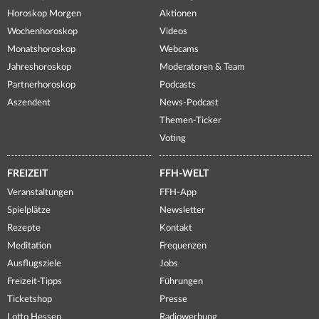
Horoskop Morgen
Aktionen
Wochenhoroskop
Videos
Monatshoroskop
Webcams
Jahreshoroskop
Moderatoren & Team
Partnerhoroskop
Podcasts
Aszendent
News-Podcast
Themen-Ticker
Voting
FREIZEIT
FFH-WELT
Veranstaltungen
FFH-App
Spielplätze
Newsletter
Rezepte
Kontakt
Meditation
Frequenzen
Ausflugsziele
Jobs
Freizeit-Tipps
Führungen
Ticketshop
Presse
Lotto Hessen
Radiowerbung