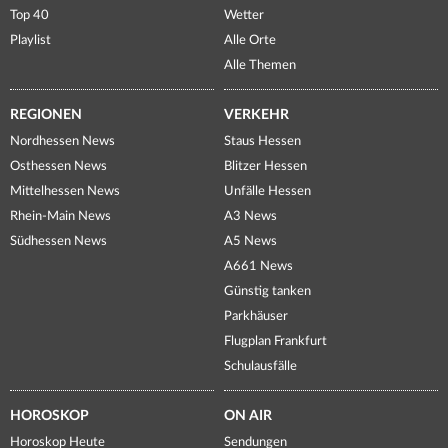
Top 40
Wetter
Playlist
Alle Orte
Alle Themen
REGIONEN
VERKEHR
Nordhessen News
Staus Hessen
Osthessen News
Blitzer Hessen
Mittelhessen News
Unfälle Hessen
Rhein-Main News
A3 News
Südhessen News
A5 News
A661 News
Günstig tanken
Parkhäuser
Flugplan Frankfurt
Schulausfälle
HOROSKOP
ON AIR
Horoskop Heute
Sendungen