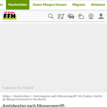
et
Nachrichten
Guten Morgen Hessen
Magazin
Aktionen
Playlist
Staupilot
Wetter
Webcam
Mein
© glomex, 01.11.2025
Video
>
Nachrichten
>
Amtsbeginn nach Messerangriff: Iris Stalzer startet
als Bürgermeisterin in Herdecke
Amtsbeginn nach Messerangriff: