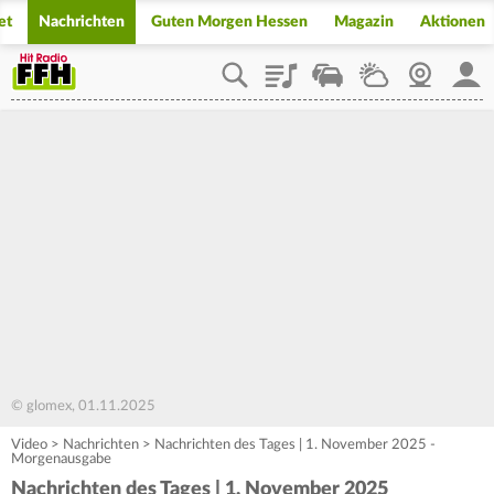
et
Nachrichten
Guten Morgen Hessen
Magazin
Aktionen
Playlist
Staupilot
Wetter
Webcam
Mein
© glomex, 01.11.2025
Video
>
Nachrichten
>
Nachrichten des Tages | 1. November 2025 -
Morgenausgabe
Nachrichten des Tages | 1. November 2025