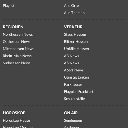
Playlist
Alle Orte
Alle Themen
REGIONEN
VERKEHR
Nordhessen News
Staus Hessen
Osthessen News
Blitzer Hessen
Mittelhessen News
Unfälle Hessen
Rhein-Main News
A3 News
Südhessen News
A5 News
A661 News
Günstig tanken
Parkhäuser
Flugplan Frankfurt
Schulausfälle
HOROSKOP
ON AIR
Horoskop Heute
Sendungen
Horoskop Morgen
Aktionen