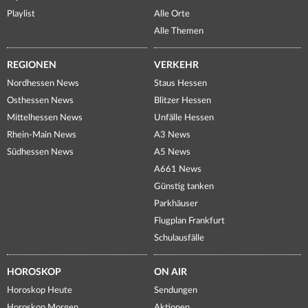
Playlist
Alle Orte
Alle Themen
REGIONEN
VERKEHR
Nordhessen News
Staus Hessen
Osthessen News
Blitzer Hessen
Mittelhessen News
Unfälle Hessen
Rhein-Main News
A3 News
Südhessen News
A5 News
A661 News
Günstig tanken
Parkhäuser
Flugplan Frankfurt
Schulausfälle
HOROSKOP
ON AIR
Horoskop Heute
Sendungen
Horoskop Morgen
Aktionen