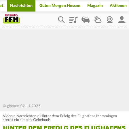
et
Nachrichten
Guten Morgen Hessen
Magazin
Aktionen
Playlist
Staupilot
Wetter
Webcam
Mein
© glomex, 02.11.2025
Video
>
Nachrichten
>
Hinter dem Erfolg des Flughafens Memmingen
steckt ein simples Geheimnis
HINTER DEM ERFOLG DES FLUGHAFENS