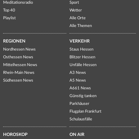
Meditationsradio
Sport
Top 40
Wetter
Playlist
Alle Orte
Alle Themen
REGIONEN
VERKEHR
Nordhessen News
Staus Hessen
Osthessen News
Blitzer Hessen
Mittelhessen News
Unfälle Hessen
Rhein-Main News
A3 News
Südhessen News
A5 News
A661 News
Günstig tanken
Parkhäuser
Flugplan Frankfurt
Schulausfälle
HOROSKOP
ON AIR