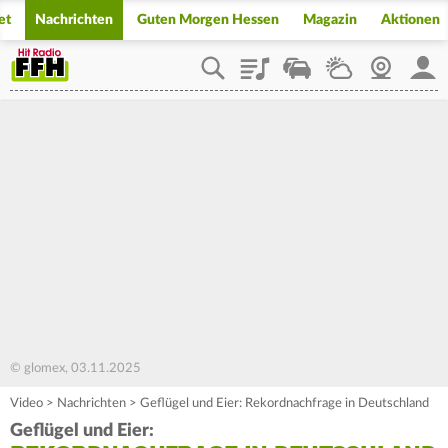
et
Nachrichten
Guten Morgen Hessen
Magazin
Aktionen
Playlist
Staupilot
Wetter
Webcam
Mein
© glomex, 03.11.2025
Video
>
Nachrichten
>
Geflügel und Eier: Rekordnachfrage in Deutschland
Geflügel und Eier: