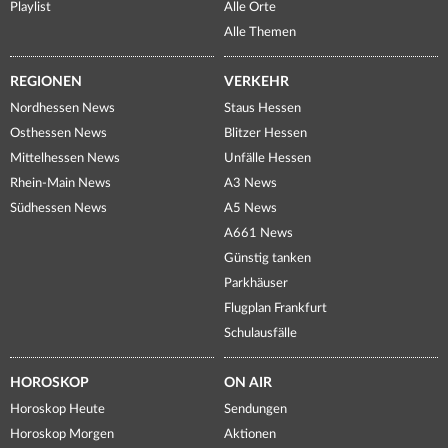
Playlist
Alle Orte
Alle Themen
REGIONEN
VERKEHR
Nordhessen News
Staus Hessen
Osthessen News
Blitzer Hessen
Mittelhessen News
Unfälle Hessen
Rhein-Main News
A3 News
Südhessen News
A5 News
A661 News
Günstig tanken
Parkhäuser
Flugplan Frankfurt
Schulausfälle
HOROSKOP
ON AIR
Horoskop Heute
Sendungen
Horoskop Morgen
Aktionen