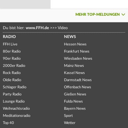
MEHR TOP-MELDUNGEN
Du bist hier:
www.FFH.de
>>>
Video
RADIO
NEWS
FFH Live
Hessen News
80er Radio
Frankfurt News
90er Radio
Wiesbaden News
2000er Radio
Mainz News
Rock Radio
Kassel News
Oldie Radio
Darmstadt News
Schlager Radio
Offenbach News
Party Radio
Gießen News
Lounge Radio
Fulda News
Weihnachtsradio
Bayern News
Meditationsradio
Sport
Top 40
Wetter