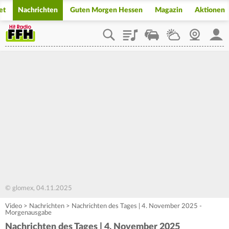
et
Nachrichten
Guten Morgen Hessen
Magazin
Aktionen
Playlist
Staupilot
Wetter
Webcam
Mein
© glomex, 04.11.2025
Video
>
Nachrichten
>
Nachrichten des Tages | 4. November 2025 -
Morgenausgabe
Nachrichten des Tages | 4. November 2025