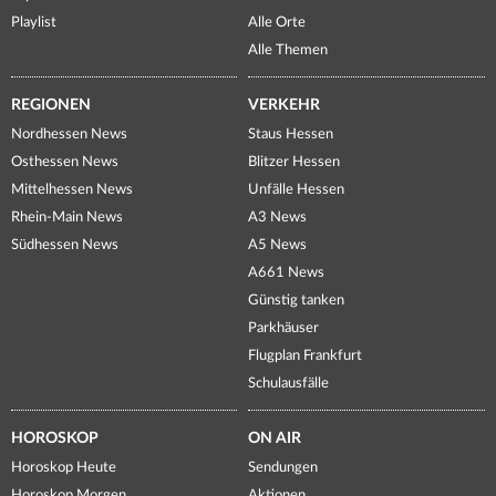
Playlist
Alle Orte
Alle Themen
REGIONEN
VERKEHR
Nordhessen News
Staus Hessen
Osthessen News
Blitzer Hessen
Mittelhessen News
Unfälle Hessen
Rhein-Main News
A3 News
Südhessen News
A5 News
A661 News
Günstig tanken
Parkhäuser
Flugplan Frankfurt
Schulausfälle
HOROSKOP
ON AIR
Horoskop Heute
Sendungen
Horoskop Morgen
Aktionen