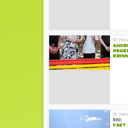
AHOR
REGE
ERIN
BEIM 
RKI:
FAST 