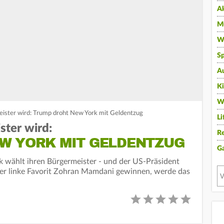
A
Mu
Wi
Sp
A
K
W
ister wird: Trump droht New York mit Geldentzug
Li
ter wird:
Re
W YORK MIT GELDENTZUG
G
wählt ihren Bürgermeister - und der US-Präsident
 der linke Favorit Zohran Mamdani gewinnen, werde das