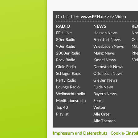
Du bist hier:
www.FFH.de
>>>
Video
RADIO
NEWS
RE
FFH Live
Hessen News
Nor
80er Radio
Frankfurt News
Ost
90er Radio
Wiesbaden News
Mit
2000er Radio
Mainz News
Rhe
Rock Radio
Kassel News
Süd
Oldie Radio
Darmstadt News
Schlager Radio
Offenbach News
Party Radio
Gießen News
Lounge Radio
Fulda News
Weihnachtsradio
Bayern News
Meditationsradio
Sport
Top 40
Wetter
Playlist
Alle Orte
Alle Themen
Impressum und Datenschutz
Cookie-Einste