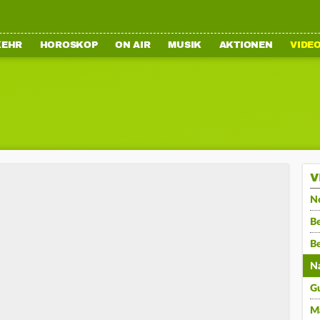
KEHR
HOROSKOP
ON AIR
MUSIK
AKTIONEN
VIDE
V
N
Be
B
N
G
M