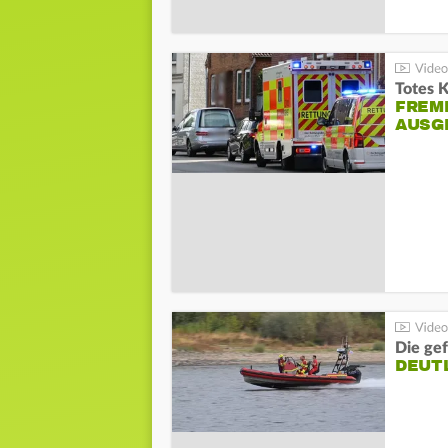
Totes 
FREM
AUSG
Die gef
DEUT