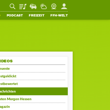
Playlist
Staupilot
Wetter
Webcam
Mein FFH
O
PODCAST
FREIZEIT
FFH-WELT
IDEOS
eueste
stgeklickt
estbewertet
achrichten
uten Morgen Hessen
agazin