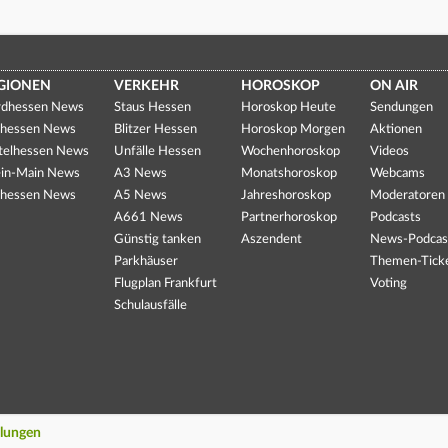
GIONEN
VERKEHR
HOROSKOP
ON AIR
dhessen News
Staus Hessen
Horoskop Heute
Sendungen
hessen News
Blitzer Hessen
Horoskop Morgen
Aktionen
telhessen News
Unfälle Hessen
Wochenhoroskop
Videos
in-Main News
A3 News
Monatshoroskop
Webcams
hessen News
A5 News
Jahreshoroskop
Moderatoren
A661 News
Partnerhoroskop
Podcasts
Günstig tanken
Aszendent
News-Podcas
Parkhäuser
Themen-Tick
Flugplan Frankfurt
Voting
Schulausfälle
llungen