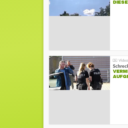
DIES
Schreck
VERM
AUFG