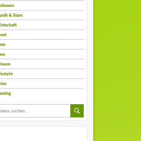
ktionen
sik & Stars
rtschaft
ort
uto
ino
issen
festyle
ise
aming