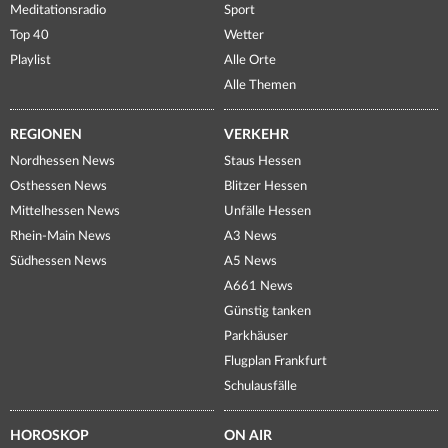
Meditationsradio
Sport
Top 40
Wetter
Playlist
Alle Orte
Alle Themen
REGIONEN
VERKEHR
Nordhessen News
Staus Hessen
Osthessen News
Blitzer Hessen
Mittelhessen News
Unfälle Hessen
Rhein-Main News
A3 News
Südhessen News
A5 News
A661 News
Günstig tanken
Parkhäuser
Flugplan Frankfurt
Schulausfälle
HOROSKOP
ON AIR