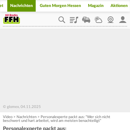
et
Nachrichten
Guten Morgen Hessen
Magazin
Aktionen
Playlist
Staupilot
Wetter
Webcam
Mein
© glomex, 04.11.2025
Video
>
Nachrichten
>
Personalexperte packt aus: "Wer sich nicht
beschwert und hart arbeitet, wird am meisten benachteiligt"
Personalexperte packt aus: