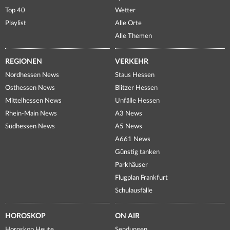
Top 40
Wetter
Playlist
Alle Orte
Alle Themen
REGIONEN
VERKEHR
Nordhessen News
Staus Hessen
Osthessen News
Blitzer Hessen
Mittelhessen News
Unfälle Hessen
Rhein-Main News
A3 News
Südhessen News
A5 News
A661 News
Günstig tanken
Parkhäuser
Flugplan Frankfurt
Schulausfälle
HOROSKOP
ON AIR
Horoskop Heute
Sendungen