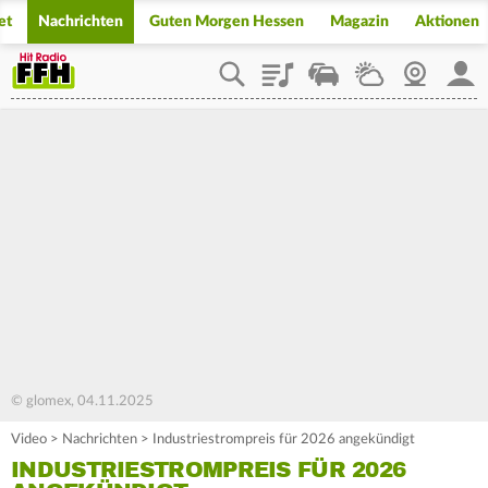
et
Nachrichten
Guten Morgen Hessen
Magazin
Aktionen
Playlist
Staupilot
Wetter
Webcam
Mein
© glomex, 04.11.2025
Video
>
Nachrichten
>
Industriestrompreis für 2026 angekündigt
INDUSTRIESTROMPREIS FÜR 2026