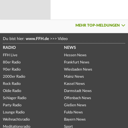
MEHR TOP-MELDUNGEN
Du bist hier:
www.FFH.de
>>>
Video
RADIO
NEWS
FFH Live
Hessen News
80er Radio
Frankfurt News
90er Radio
Wiesbaden News
2000er Radio
Mainz News
Rock Radio
Kassel News
Oldie Radio
Darmstadt News
Schlager Radio
Offenbach News
Party Radio
Gießen News
Lounge Radio
Fulda News
Weihnachtsradio
Bayern News
Meditationsradio
Sport