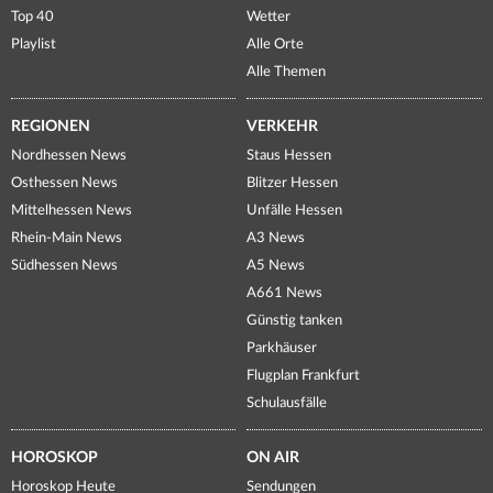
Top 40
Wetter
Playlist
Alle Orte
Alle Themen
REGIONEN
VERKEHR
Nordhessen News
Staus Hessen
Osthessen News
Blitzer Hessen
Mittelhessen News
Unfälle Hessen
Rhein-Main News
A3 News
Südhessen News
A5 News
A661 News
Günstig tanken
Parkhäuser
Flugplan Frankfurt
Schulausfälle
HOROSKOP
ON AIR
Horoskop Heute
Sendungen