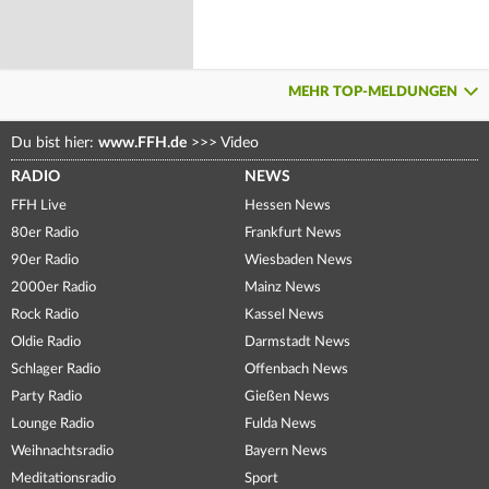
MEHR TOP-MELDUNGEN
Du bist hier:
www.FFH.de
>>>
Video
RADIO
NEWS
FFH Live
Hessen News
80er Radio
Frankfurt News
90er Radio
Wiesbaden News
2000er Radio
Mainz News
Rock Radio
Kassel News
Oldie Radio
Darmstadt News
Schlager Radio
Offenbach News
Party Radio
Gießen News
Lounge Radio
Fulda News
Weihnachtsradio
Bayern News
Meditationsradio
Sport