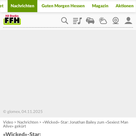
et
Nachrichten
Guten Morgen Hessen
Magazin
Aktionen
Playlist
Staupilot
Wetter
Webcam
Mein
© glomex, 04.11.2025
Video
>
Nachrichten
>
«Wicked»-Star: Jonathan Bailey zum «Sexiest Man
Alive» gekürt
«Wicked»-Star: