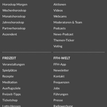
Horoskop Morgen
Aktionen
Wochenhoroskop
Videos
Monatshoroskop
Webcams
Jahreshoroskop
Moderatoren & Team
Partnerhoroskop
Podcasts
Aszendent
News-Podcast
Themen-Ticker
Voting
FREIZEIT
FFH-WELT
Veranstaltungen
FFH-App
Spielplätze
Newsletter
Rezepte
Kontakt
Meditation
Frequenzen
Ausflugsziele
Jobs
Freizeit-Tipps
Führungen
Ticketshop
Presse
Lotto Hessen
Radiowerbung