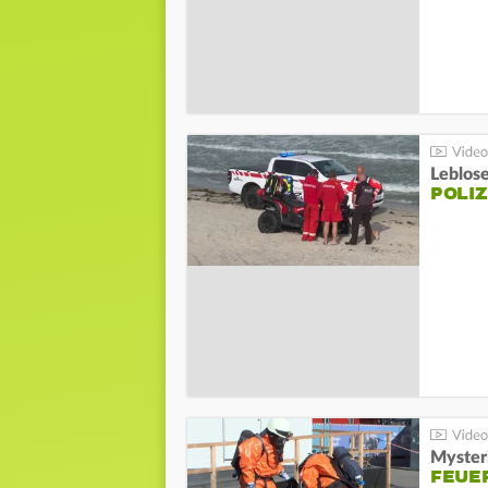
Leblos
POLIZ
Mysteri
FEUE