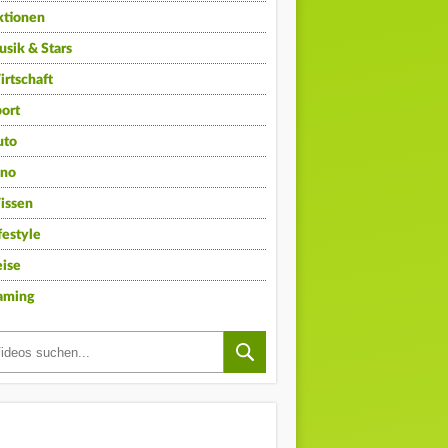
ktionen
sik & Stars
rtschaft
ort
uto
ino
issen
festyle
ise
aming