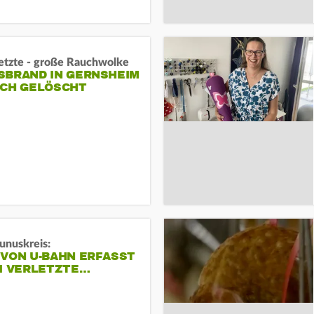
letzte - große Rauchwolke
BRAND IN GERNSHEIM E
CH GELÖSCHT
unuskreis:
 VON U-BAHN ERFASST
EI VERLETZTE…