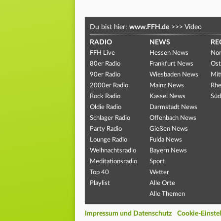
Du bist hier:
www.FFH.de
>>>
Video
RADIO
NEWS
RE
FFH Live
Hessen News
Nor
80er Radio
Frankfurt News
Ost
90er Radio
Wiesbaden News
Mit
2000er Radio
Mainz News
Rhe
Rock Radio
Kassel News
Süd
Oldie Radio
Darmstadt News
Schlager Radio
Offenbach News
Party Radio
Gießen News
Lounge Radio
Fulda News
Weihnachtsradio
Bayern News
Meditationsradio
Sport
Top 40
Wetter
Playlist
Alle Orte
Alle Themen
Impressum und Datenschutz
Cookie-Einste