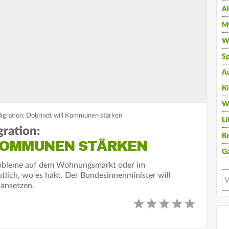
A
Mu
Wi
Sp
A
K
W
igration: Dobrindt will Kommunen stärken
Li
ration:
Re
KOMMUNEN STÄRKEN
G
robleme auf dem Wohnungsmarkt oder im
lich, wo es hakt. Der Bundesinnenminister will
 ansetzen.