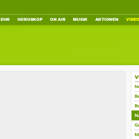
KEHR
HOROSKOP
ON AIR
MUSIK
AKTIONEN
VIDE
V
N
Be
B
N
G
M