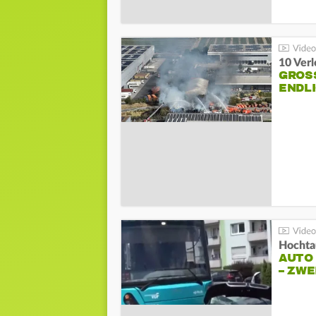
10 Ver
GROSS
NDLI
Hochta
AUTO
– ZW