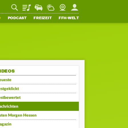
Playlist
Staupilot
Wetter
Webcam
Mein FFH
O
PODCAST
FREIZEIT
FFH-WELT
IDEOS
eueste
stgeklickt
estbewertet
achrichten
uten Morgen Hessen
agazin