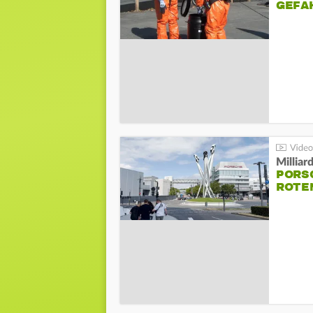
GEFA
Millia
PORSC
ROTE