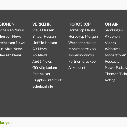
GIONEN
VERKEHR
HOROSKOP
ON AIR
dhessen News
Staus Hessen
Horoskop Heute
Sendungen
hessen News
Blitzer Hessen
Horoskop Morgen
Aktionen
telhessen News
Unfälle Hessen
Wochenhoroskop
Videos
in-Main News
A3 News
Monatshoroskop
Webcams
hessen News
A5 News
Jahreshoroskop
Moderatoren
A661 News
Partnerhoroskop
Podcasts
Günstig tanken
Aszendent
News-Podcas
Parkhäuser
Themen-Tick
Flugplan Frankfurt
Voting
Schulausfälle
llungen