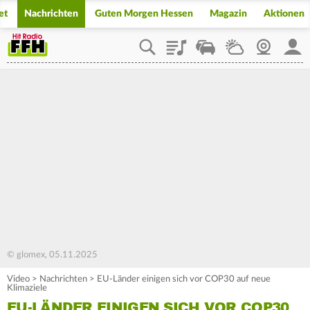
et
Nachrichten
Guten Morgen Hessen
Magazin
Aktionen
Playlist
Staupilot
Wetter
Webcam
Mein
© glomex, 05.11.2025
Video
>
Nachrichten
>
EU-Länder einigen sich vor COP30 auf neue
Klimaziele
EU-LÄNDER EINIGEN SICH VOR COP30