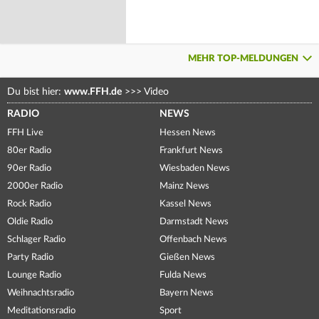
MEHR TOP-MELDUNGEN
Du bist hier:
www.FFH.de
>>>
Video
RADIO
NEWS
FFH Live
Hessen News
80er Radio
Frankfurt News
90er Radio
Wiesbaden News
2000er Radio
Mainz News
Rock Radio
Kassel News
Oldie Radio
Darmstadt News
Schlager Radio
Offenbach News
Party Radio
Gießen News
Lounge Radio
Fulda News
Weihnachtsradio
Bayern News
Meditationsradio
Sport