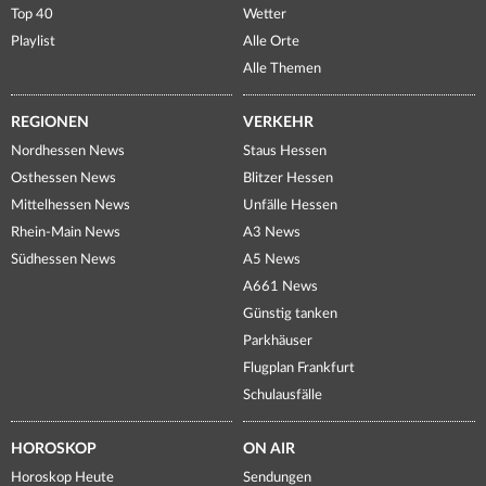
Top 40
Wetter
Playlist
Alle Orte
Alle Themen
REGIONEN
VERKEHR
Nordhessen News
Staus Hessen
Osthessen News
Blitzer Hessen
Mittelhessen News
Unfälle Hessen
Rhein-Main News
A3 News
Südhessen News
A5 News
A661 News
Günstig tanken
Parkhäuser
Flugplan Frankfurt
Schulausfälle
HOROSKOP
ON AIR
Horoskop Heute
Sendungen