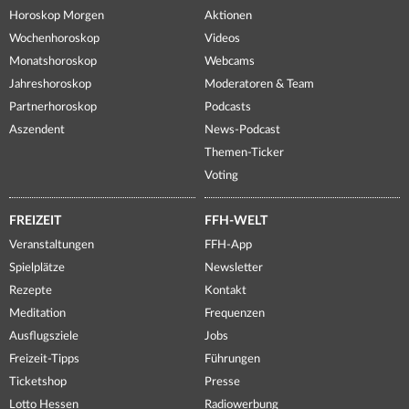
Horoskop Morgen
Aktionen
Wochenhoroskop
Videos
Monatshoroskop
Webcams
Jahreshoroskop
Moderatoren & Team
Partnerhoroskop
Podcasts
Aszendent
News-Podcast
Themen-Ticker
Voting
FREIZEIT
FFH-WELT
Veranstaltungen
FFH-App
Spielplätze
Newsletter
Rezepte
Kontakt
Meditation
Frequenzen
Ausflugsziele
Jobs
Freizeit-Tipps
Führungen
Ticketshop
Presse
Lotto Hessen
Radiowerbung