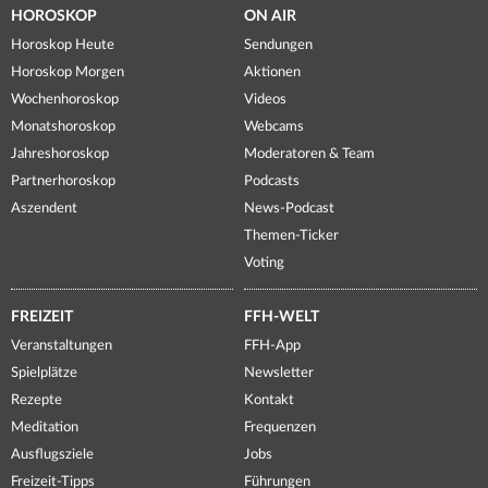
HOROSKOP
ON AIR
Horoskop Heute
Sendungen
Horoskop Morgen
Aktionen
Wochenhoroskop
Videos
Monatshoroskop
Webcams
Jahreshoroskop
Moderatoren & Team
Partnerhoroskop
Podcasts
Aszendent
News-Podcast
Themen-Ticker
Voting
FREIZEIT
FFH-WELT
Veranstaltungen
FFH-App
Spielplätze
Newsletter
Rezepte
Kontakt
Meditation
Frequenzen
Ausflugsziele
Jobs
Freizeit-Tipps
Führungen