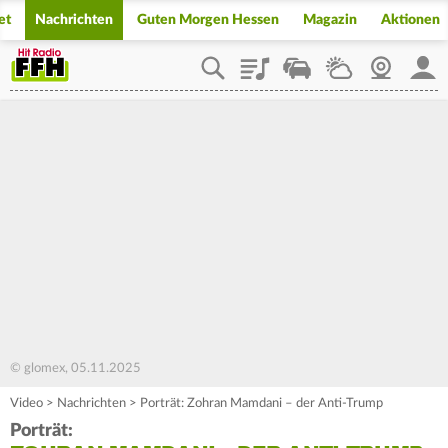
et
Nachrichten
Guten Morgen Hessen
Magazin
Aktionen
Playlist
Staupilot
Wetter
Webcam
Mein
© glomex, 05.11.2025
Video
>
Nachrichten
>
Porträt: Zohran Mamdani – der Anti-Trump
Porträt: