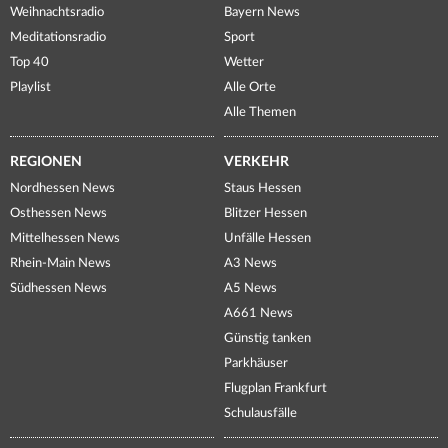
Weihnachtsradio
Bayern News
Meditationsradio
Sport
Top 40
Wetter
Playlist
Alle Orte
Alle Themen
REGIONEN
VERKEHR
Nordhessen News
Staus Hessen
Osthessen News
Blitzer Hessen
Mittelhessen News
Unfälle Hessen
Rhein-Main News
A3 News
Südhessen News
A5 News
A661 News
Günstig tanken
Parkhäuser
Flugplan Frankfurt
Schulausfälle