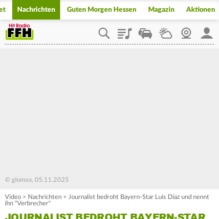
et
Nachrichten
Guten Morgen Hessen
Magazin
Aktionen
Playlist
Staupilot
Wetter
Webcam
Mein
© glomex, 05.11.2025
Video
>
Nachrichten
>
Journalist bedroht Bayern-Star Luis Díaz und nennt
ihn "Verbrecher"
JOURNALIST BEDROHT BAYERN-STAR