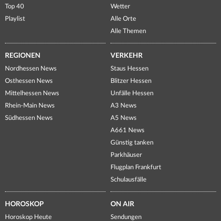
Top 40
Wetter
Playlist
Alle Orte
Alle Themen
REGIONEN
VERKEHR
Nordhessen News
Staus Hessen
Osthessen News
Blitzer Hessen
Mittelhessen News
Unfälle Hessen
Rhein-Main News
A3 News
Südhessen News
A5 News
A661 News
Günstig tanken
Parkhäuser
Flugplan Frankfurt
Schulausfälle
HOROSKOP
ON AIR
Horoskop Heute
Sendungen