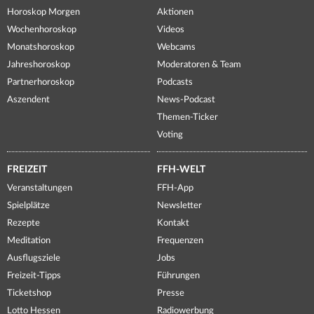
Horoskop Morgen
Aktionen
Wochenhoroskop
Videos
Monatshoroskop
Webcams
Jahreshoroskop
Moderatoren & Team
Partnerhoroskop
Podcasts
Aszendent
News-Podcast
Themen-Ticker
Voting
FREIZEIT
FFH-WELT
Veranstaltungen
FFH-App
Spielplätze
Newsletter
Rezepte
Kontakt
Meditation
Frequenzen
Ausflugsziele
Jobs
Freizeit-Tipps
Führungen
Ticketshop
Presse
Lotto Hessen
Radiowerbung